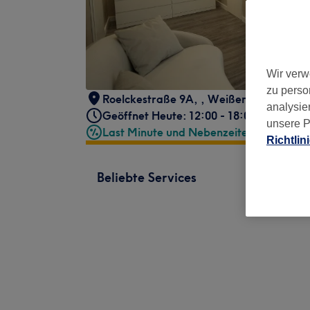
Wir verw
zu perso
Roelckestraße 9A,
,
Weißensee
,
Berlin
,
analysie
Geöffnet Heute: 12:00 - 18:00
unsere P
Last Minute und Nebenzeiten
Richtlin
Beliebte Services