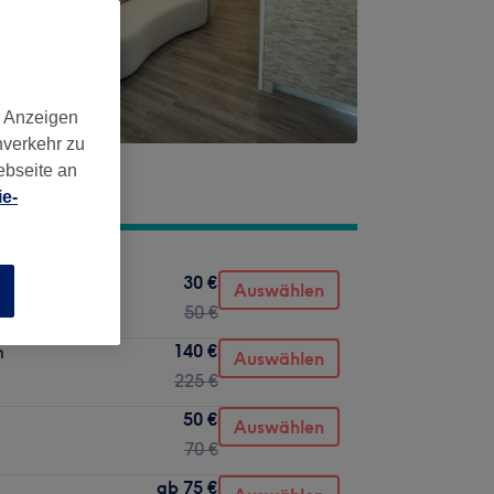
d Anzeigen
nverkehr zu
ebseite an
e-
30 €
Auswählen
n
50 €
140 €
m
Auswählen
225 €
50 €
Auswählen
70 €
ab
75 €