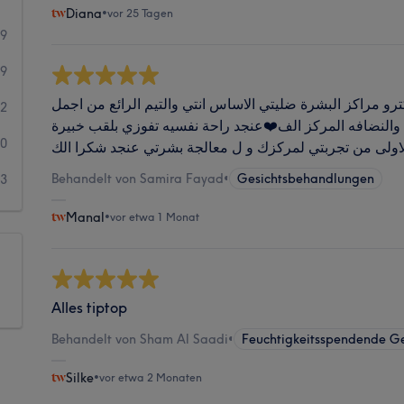
Diana
•
vor 25 Tagen
89
9
و مراكز البشرة ضليتي الاساس انتي والتيم الرائع من اجمل
2
 والنضافه المركز الف❤️عنجد راحة نفسيه تفوزي بلقب خبيرة
0
Behandelt von Samira Fayad
•
Gesichtsbehandlungen
3
Manal
•
vor etwa 1 Monat
Alles tiptop
Behandelt von Sham Al Saadi
•
Feuchtigkeitsspendende G
Silke
•
vor etwa 2 Monaten