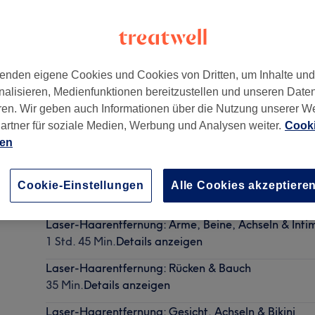
enden eigene Cookies und Cookies von Dritten, um Inhalte un
nalisieren, Medienfunktionen bereitzustellen und unseren Date
13086
ren. Wir geben auch Informationen über die Nutzung unserer W
artner für soziale Medien, Werbung und Analysen weiter.
Cooki
ien
Beratung – AI Hautanalyse
Cookie-Einstellungen
Alle Cookies akzeptiere
30 Min.
Details anzeigen
Laser-Haarentfernung: Arme, Beine, Achseln & Inti
1 Std. 45 Min.
Details anzeigen
Laser-Haarentfernung: Rücken & Bauch
35 Min.
Details anzeigen
Laser-Haarentfernung: Gesicht, Achseln & Bikini