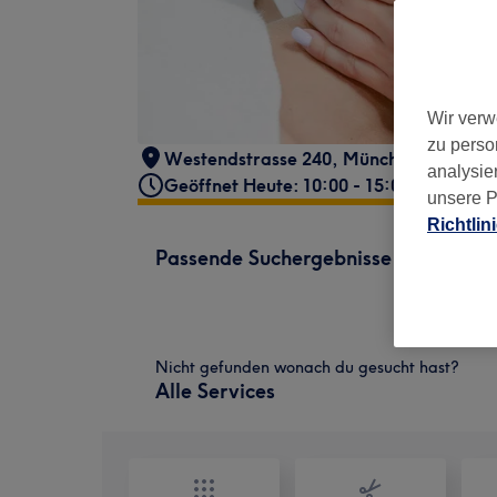
Wir verw
zu perso
Westendstrasse 240
,
München
,
80686
analysie
Geöffnet Heute: 10:00 - 15:00
unsere P
Richtlin
Passende Suchergebnisse
Nicht gefunden wonach du gesucht hast?
Alle Services