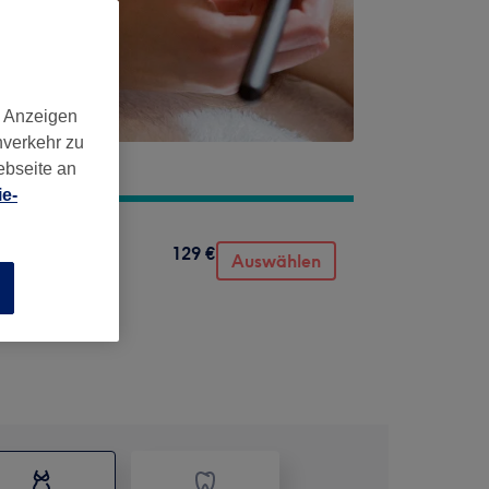
d Anzeigen
nverkehr zu
ebseite an
e-
129 €
Auswählen
n