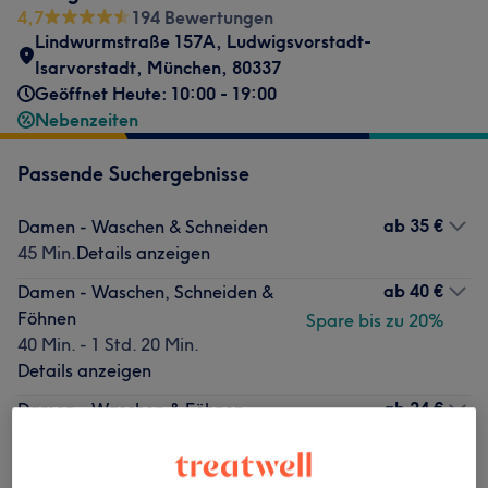
4,7
194 Bewertungen
Lindwurmstraße 157A
,
Ludwigsvorstadt-
Isarvorstadt
,
München
,
80337
Geöffnet Heute: 10:00 - 19:00
Nebenzeiten
Passende Suchergebnisse
ab
35 €
Damen - Waschen & Schneiden
45 Min.
Details anzeigen
ab
40 €
Damen - Waschen, Schneiden &
Föhnen
Spare bis zu 20%
40 Min. - 1 Std. 20 Min.
Details anzeigen
ab
24 €
Damen - Waschen & Föhnen
30 Min. - 1 Std.
Details anzeigen
Spare bis zu 20%