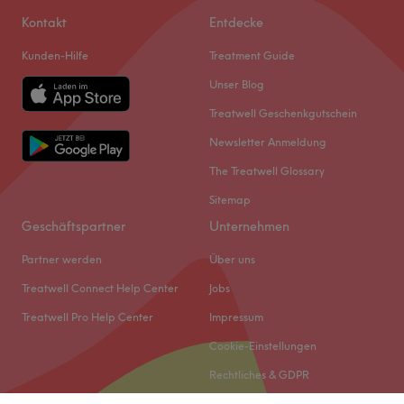
Kontakt
Entdecke
Kunden-Hilfe
Treatment Guide
Unser Blog
Treatwell Geschenkgutschein
Newsletter Anmeldung
The Treatwell Glossary
Sitemap
Geschäftspartner
Unternehmen
Partner werden
Über uns
Treatwell Connect Help Center
Jobs
Treatwell Pro Help Center
Impressum
Cookie-Einstellungen
Rechtliches & GDPR