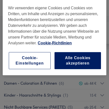
Nicht gefunden wonach du gesucht hast?
Alle Services
Wir verwenden eigene Cookies und Cookies von
Dritten, um Inhalte und Anzeigen zu personalisieren,
Medienfunktionen bereitzustellen und unseren
Datenverkehr zu analysieren. Wir geben auch
Informationen über die Nutzung unserer Webseite an
Alle
Friseur
Gesicht
unsere Partner für soziale Medien, Werbung und
Analysen weiter.
Cookie-Richtlinien
Cookie-
Alle Cookies
Damen - Haarschnitte & Stylings
(
7
)
ab 20 €
Einstellungen
akzeptieren
Damen - Coloration, Schnitt & Föhnen
(
10
)
ab 50 €
Damen - Coloration & Föhnen
(
6
)
ab 44 €
Kinder - Haarschnitte & Stylings
(
1
)
15 €
Nicht Buchbare Services (PAKETE)
(
5
)
ab 25 €