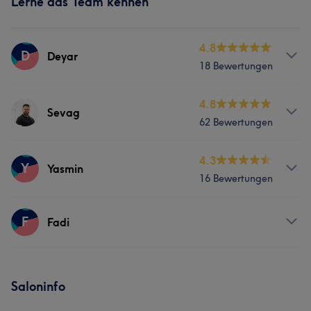
Lerne das Team kennen
4.8
D
Deyar
18 Bewertungen
Services
4.8
Sevag
62 Bewertungen
Friseur
Gesicht
Services
4.3
Y
Yasmin
16 Bewertungen
Friseur
Gesicht
Services
F
Fadi
Friseur
Gesicht
Services
Saloninfo
Friseur