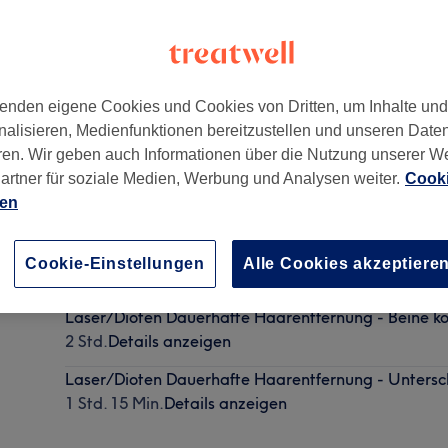
enden eigene Cookies und Cookies von Dritten, um Inhalte un
nalisieren, Medienfunktionen bereitzustellen und unseren Date
ergiesing
,
81541
ren. Wir geben auch Informationen über die Nutzung unserer W
artner für soziale Medien, Werbung und Analysen weiter.
Cooki
ien
Laser/IPL Dauerhafte (Diotenlesser )Haarentfernun
Schulter
Cookie-Einstellungen
Alle Cookies akzeptiere
2 Std.
Details anzeigen
Laser/Dioten Dauerhafte Haarentfernung - Beine k
2 Std.
Details anzeigen
Laser/Dioten Dauerhafte Haarentfernung - Untersc
1 Std. 15 Min.
Details anzeigen