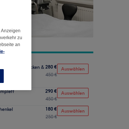
d Anzeigen
nverkehr zu
ebseite an
e-
280 €
g - Rücken, Nacken &
Auswählen
450 €
n
290 €
omplett
Auswählen
450 €
180 €
henkel
Auswählen
250 €