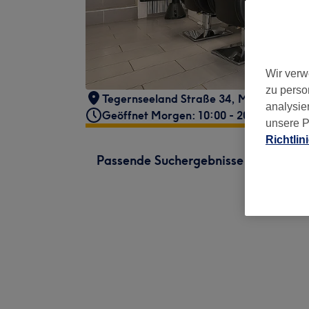
Wir verw
zu perso
Tegernseeland Straße 34
,
München, Unt
analysie
Geöffnet Morgen: 10:00 - 20:00
unsere P
Richtlin
Passende Suchergebnisse