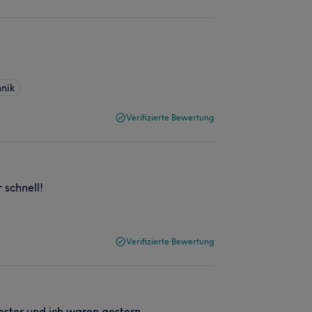
nik
Verifizierte Bewertung
 schnell!
Verifizierte Bewertung
ester und ich waren gestern