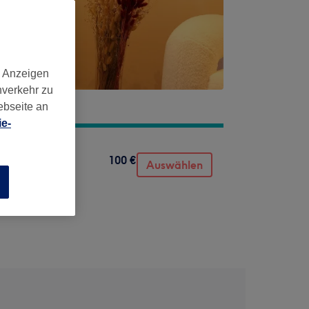
d Anzeigen
nverkehr zu
ebseite an
e-
100 €
Auswählen
n