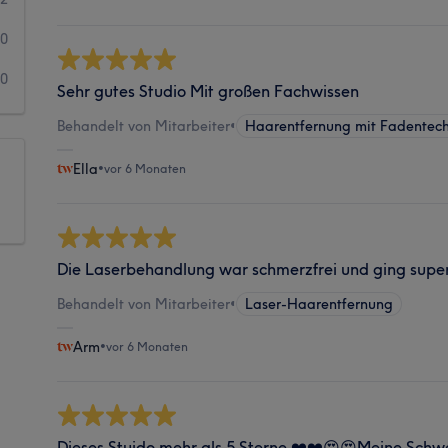
0
0
Sehr gutes Studio Mit großen Fachwissen
Behandelt von Mitarbeiter
•
Haarentfernung mit Fadentech
Ella
•
vor 6 Monaten
Die Laserbehandlung war schmerzfrei und ging super
Behandelt von Mitarbeiter
•
Laser-Haarentfernung
Arm
•
vor 6 Monaten
Dieses Stuido mehr als 5 Sterne ❤️❤️😍😍Meine Schw