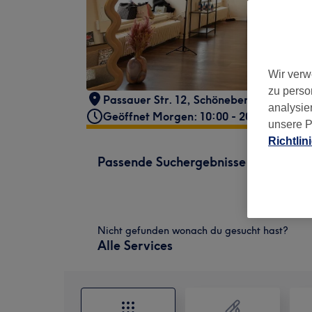
Wir verw
zu perso
Passauer Str. 12
,
Schöneberg
,
Berlin
,
10
analysie
Geöffnet Morgen: 10:00 - 20:00
unsere P
Richtlin
Passende Suchergebnisse
Nicht gefunden wonach du gesucht hast?
Alle Services