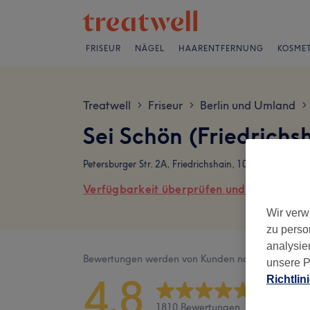
FRISEUR
NÄGEL
HAARENTFERNUNG
KOSMET
Treatwell
Friseur
Berlin und Umland
>
>
>
Sei Schön (Friedrich
Petersburger Str. 2A, Friedrichshain, 10249 Berlin
Verfügbarkeit überprüfen und online buch
Wir verw
zu perso
analysie
Bewertungen werden von Kunden nach ihrem Besu
unsere P
4,8
Richtlin
1810 Bewertungen