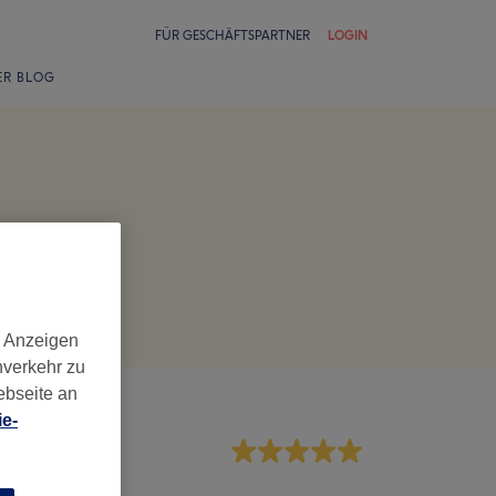
FÜR GESCHÄFTSPARTNER
LOGIN
ER BLOG
d Anzeigen
nverkehr zu
ebseite an
e-
rvice