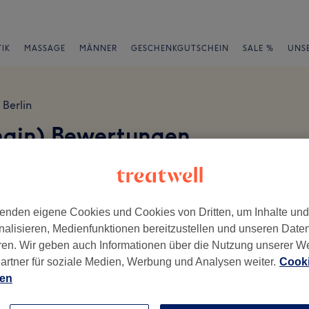
IK
MASSAGE
MÄNNER
GESCHENKGUTSCHEIN
SALE %
UNS
Berlin
shain) Bewertungen
en
enden eigene Cookies und Cookies von Dritten, um Inhalte un
nalisieren, Medienfunktionen bereitzustellen und unseren Date
ren. Wir geben auch Informationen über die Nutzung unserer W
ch geschrieben.
artner für soziale Medien, Werbung und Analysen weiter.
Cooki
ien
Ambiente
Se