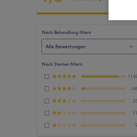
Nach Behandlung filtern
Alle Bewertungen
Nach Sternen filtern
114
14
2
1