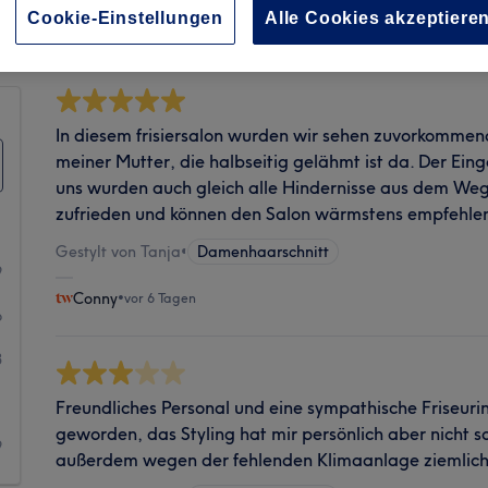
Sauberkeit
Cookie-Einstellungen
Alle Cookies akzeptiere
In diesem frisiersalon wurden wir sehen zuvorkommend
meiner Mutter, die halbseitig gelähmt ist da. Der Eing
uns wurden auch gleich alle Hindernisse aus dem We
zufrieden und können den Salon wärmstens empfehle
Gestylt von Tanja
•
Damenhaarschnitt
9
Conny
•
vor 6 Tagen
6
3
1
Freundliches Personal und eine sympathische Friseurin
geworden, das Styling hat mir persönlich aber nicht so
9
außerdem wegen der fehlenden Klimaanlage ziemlic