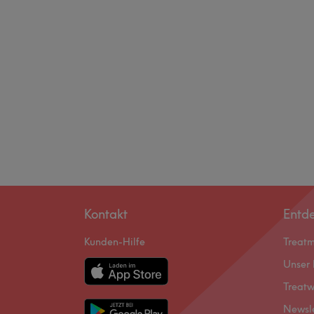
Kontakt
Entd
Kunden-Hilfe
Treat
Unser 
Treatw
Newsl