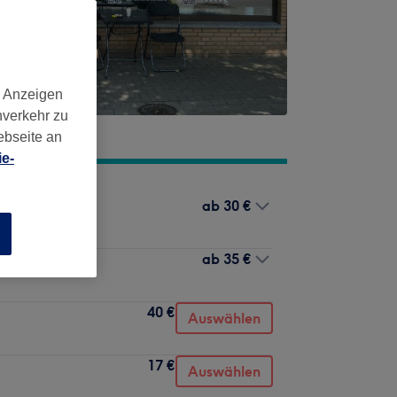
d Anzeigen
nverkehr zu
ebseite an
e-
ab
30 €
n
ab
35 €
40 €
Auswählen
17 €
Auswählen