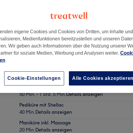
enden eigene Cookies und Cookies von Dritten, um Inhalte un
nalisieren, Medienfunktionen bereitzustellen und unseren Date
ren. Wir geben auch Informationen über die Nutzung unserer W
artner für soziale Medien, Werbung und Analysen weiter.
Cooki
ien
Auffüllen mit Gel-Acryl ab
45 Min. - 1 Std.
Details anzeigen
Cookie-Einstellungen
Alle Cookies akzeptiere
Neumodellage mit Gel- Acryl ab
50 Min. - 1 Std. 5 Min.
Details anzeigen
Pediküre mit Shellac
40 Min.
Details anzeigen
Maniküre inkl. Massage
20 Min.
Details anzeigen