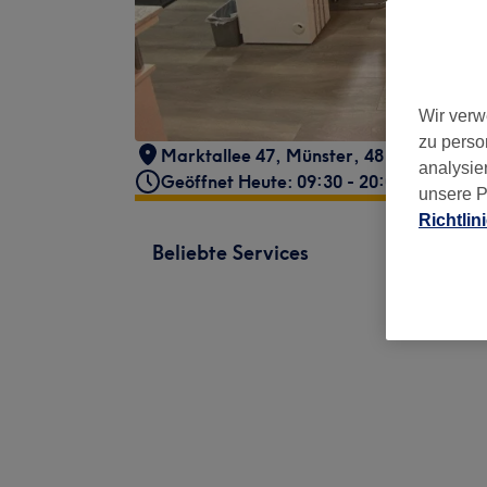
Wir verw
zu perso
Marktallee 47
,
Münster
,
48165
analysie
Geöffnet Heute: 09:30 - 20:00
unsere P
Richtlin
Beliebte Services