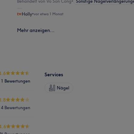
Behandelt von Vo Son Cong
•
Sonstige Nagelverlängerung
Holly
•
vor etwa 1 Monat
Mehr anzeigen...
4.6
Services
11 Bewertungen
Nägel
3.8
14 Bewertungen
4.6