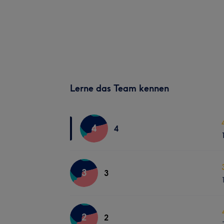
Lerne das Team kennen
4
4
3
3
2
2