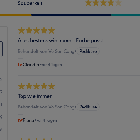
Sauberkeit
Alles bestens wie immer..Farbe passt.....
Behandelt von Vo Son Cong
•
Pediküre
Claudia
•
vor 4 Tagen
72
47
Top wie immer
11
Behandelt von Vo Son Cong
•
Pediküre
9
Fiona
•
vor 4 Tagen
6