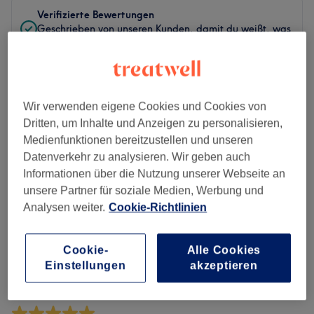
Verifizierte Bewertungen
Geschrieben von unseren Kunden, damit du weißt, was
dich in jedem Salon erwartet.
Wir verwenden eigene Cookies und Cookies von
Andres hermano ist der beste!
Dritten, um Inhalte und Anzeigen zu personalisieren,
Gestylt von Andres
•
Herrenhaarschnitt
Medienfunktionen bereitzustellen und unseren
Datenverkehr zu analysieren. Wir geben auch
Rocco
•
vor etwa 1 Monat
Verifizierte Bewertung
Informationen über die Nutzung unserer Webseite an
unsere Partner für soziale Medien, Werbung und
Analysen weiter.
Cookie-Richtlinien
Sehr gut
Gestylt von Andres
•
Herrenhaarschnitt
Cookie-
Alle Cookies
Einstellungen
akzeptieren
FELIPE
•
vor etwa 2 Monaten
Verifizierte Bewertung