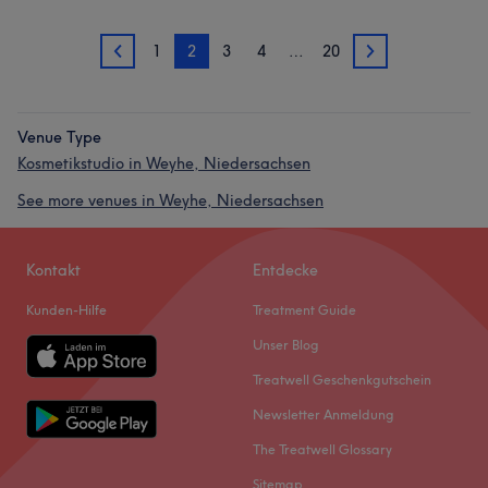
1
2
3
4
…
20
1
3
Venue Type
Kosmetikstudio in Weyhe, Niedersachsen
See more venues in Weyhe, Niedersachsen
Kontakt
Entdecke
Kunden-Hilfe
Treatment Guide
Unser Blog
Treatwell Geschenkgutschein
Newsletter Anmeldung
The Treatwell Glossary
Sitemap