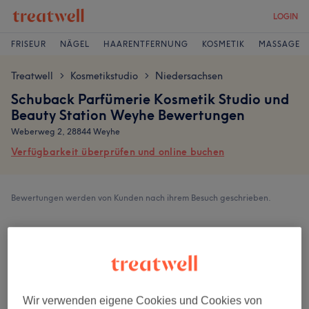
LOGIN
FRISEUR
NÄGEL
HAARENTFERNUNG
KOSMETIK
MASSAGE
Treatwell
Kosmetikstudio
Niedersachsen
>
>
Schuback Parfümerie Kosmetik Studio und
Beauty Station Weyhe Bewertungen
Weberweg 2, 28844 Weyhe
Verfügbarkeit überprüfen und online buchen
Bewertungen werden von Kunden nach ihrem Besuch geschrieben.
4,7
153 Bewertungen
Ambiente
Wir verwenden eigene Cookies und Cookies von