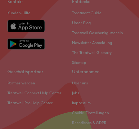
Kontakt
Entdecke
Kunden-Hilfe
Treatment Guide
Unser Blog
Treatwell Geschenkgutschein
Newsletter Anmeldung
The Treatwell Glossary
Sitemap
Geschäftspartner
Unternehmen
Partner werden
Über uns
Treatwell Connect Help Center
Jobs
Treatwell Pro Help Center
Impressum
Cookie-Einstellungen
Rechtliches & GDPR