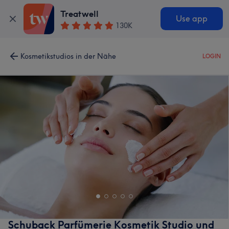
Treatwell
Use app
130K
Kosmetikstudios in der Nähe
LOGIN
Schuback Parfümerie Kosmetik Studio und