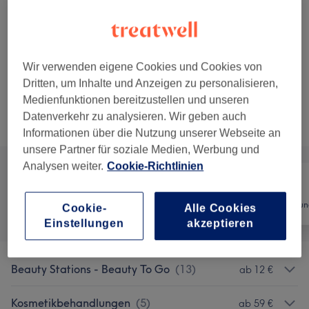
25 Min. - 45 Min.
Details anzeigen
ab
12 €
Waxing
10 Min. - 1 Std. 20 Min.
Details anzeigen
ab
24 €
Shellac
Wir verwenden eigene Cookies und Cookies von
15 Min. - 1 Std.
Details anzeigen
Dritten, um Inhalte und Anzeigen zu personalisieren,
Medienfunktionen bereitzustellen und unseren
Datenverkehr zu analysieren. Wir geben auch
Alle Services
Informationen über die Nutzung unserer Webseite an
unsere Partner für soziale Medien, Werbung und
Analysen weiter.
Cookie-Richtlinien
Alle
Nägel
Haarentfernun
Cookie-
Alle Cookies
Einstellungen
akzeptieren
Beauty Stations - Beauty To Go
(
13
)
ab 12 €
Kosmetikbehandlungen
(
5
)
ab 59 €