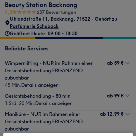
Beauty Station Backnang
4,8
637 Bewertungen
Uhlandstraße 11
,
Backnang
,
71522 -
Gehört zu
Parfümerie Schuback
Geöffnet Heute: 09:00 - 18:30
Beliebte Services
ab
59 €
Wimpernlifting - NUR im Rahmen einer
Gesichtsbehandlung ERGÄNZEND
zubuchbar
45 Min.
Details anzeigen
ab
99 €
Gesichtsbehandlung - 80 min
1 Std. 20 Min.
Details anzeigen
ab
12,99 €
Maniküre - NUR im Rahmen einer
Gesichtsbehandlung ERGÄNZEND
zubuchbar