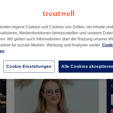
 zu Parfümerie Schuback
enden eigene Cookies und Cookies von Dritten, um Inhalte un
nalisieren, Medienfunktionen bereitzustellen und unseren Date
ren. Wir geben auch Informationen über die Nutzung unserer W
artner für soziale Medien, Werbung und Analysen weiter.
Cooki
udio und Beauty Station Achim nimmt derzeit k
ien
ld oben auf der Seite, um
verfügbare Salons in 
auf Ihren Besuch.
Cookie-Einstellungen
Alle Cookies akzeptiere