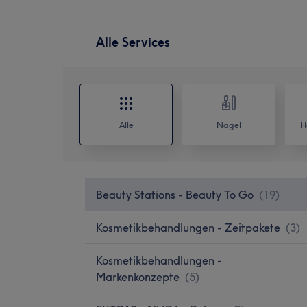
Alle Services
Alle
Nägel
H
Beauty Stations - Beauty To Go
(
19
)
Kosmetikbehandlungen - Zeitpakete
(
3
)
Kosmetikbehandlungen -
Markenkonzepte
(
5
)