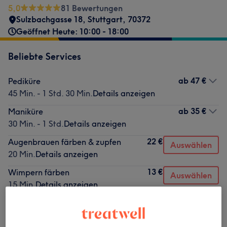
5,0
81 Bewertungen
Sulzbachgasse 18
,
Stuttgart
,
70372
Geöffnet Heute: 10:00 - 18:00
Beliebte Services
ab
47 €
Pediküre
45 Min. - 1 Std. 30 Min.
Details anzeigen
ab
35 €
Maniküre
30 Min. - 1 Std.
Details anzeigen
22 €
Augenbrauen färben & zupfen
Auswählen
20 Min.
Details anzeigen
13 €
Wimpern färben
Auswählen
15 Min.
Details anzeigen
6 €
Damen Waxing - Pofalte
Auswählen
10 Min.
Details anzeigen