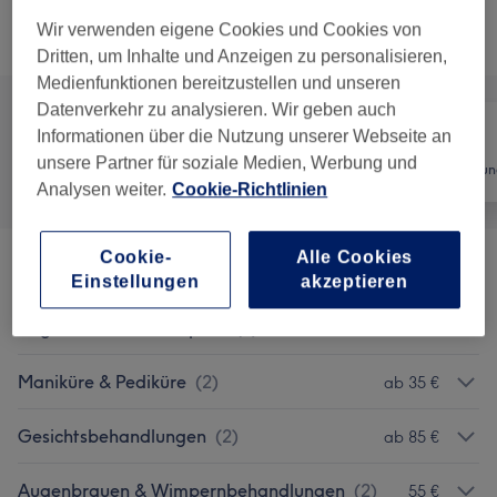
Wir verwenden eigene Cookies und Cookies von
Alle Services
Dritten, um Inhalte und Anzeigen zu personalisieren,
Medienfunktionen bereitzustellen und unseren
Datenverkehr zu analysieren. Wir geben auch
Informationen über die Nutzung unserer Webseite an
unsere Partner für soziale Medien, Werbung und
Alle
Nägel
Haarentfernun
Analysen weiter.
Cookie-Richtlinien
Cookie-
Alle Cookies
Herren Waxing
(
14
)
ab 12 €
Einstellungen
akzeptieren
Augenbrauen & Wimpern
(
3
)
ab 13 €
Maniküre & Pediküre
(
2
)
ab 35 €
Gesichtsbehandlungen
(
2
)
ab 85 €
Augenbrauen & Wimpernbehandlungen
(
2
)
55 €