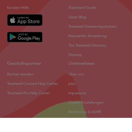
Kunden-Hilfe
Treatment Guide
Unser Blog
Treatwell Geschenkgutschein
Newsletter Anmeldung
The Treatwell Glossary
Sitemap
Geschäftspartner
Unternehmen
Partner werden
Über uns
Treatwell Connect Help Center
Jobs
Treatwell Pro Help Center
Impressum
Cookie-Einstellungen
Rechtliches & GDPR