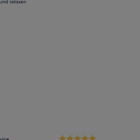
 und relaxen
vice