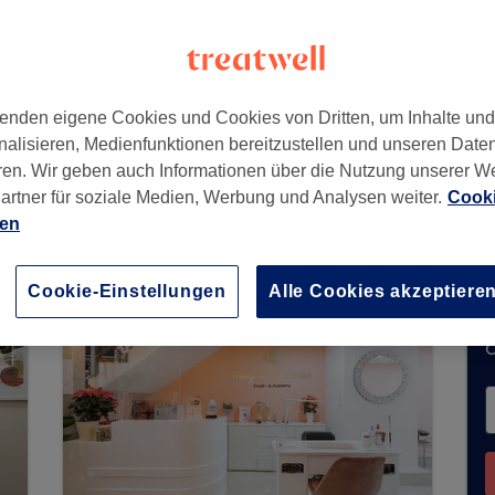
9
enden eigene Cookies und Cookies von Dritten, um Inhalte un
nalisieren, Medienfunktionen bereitzustellen und unseren Date
ren. Wir geben auch Informationen über die Nutzung unserer W
artner für soziale Medien, Werbung und Analysen weiter.
Cooki
keine Buchungen über Treatwell entgegen. Nutze
ien
hrer Nähe zu finden.
Dort warten viele erstklassi
Cookie-Einstellungen
Alle Cookies akzeptiere