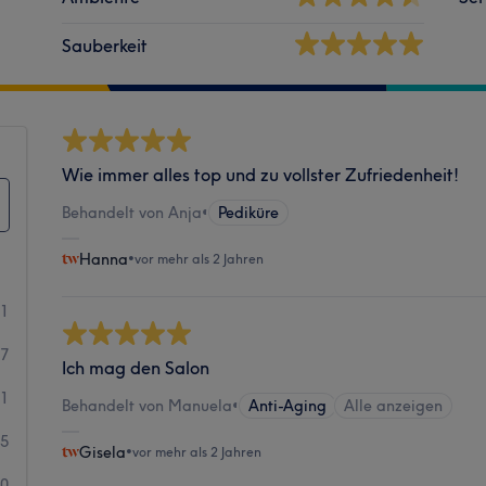
Sauberkeit
Wie immer alles top und zu vollster Zufriedenheit!
Behandelt von Anja
•
Pediküre
Hanna
•
vor mehr als 2 Jahren
91
87
Ich mag den Salon
21
Behandelt von Manuela
•
Anti-Aging
Alle anzeigen
15
Gisela
•
vor mehr als 2 Jahren
10