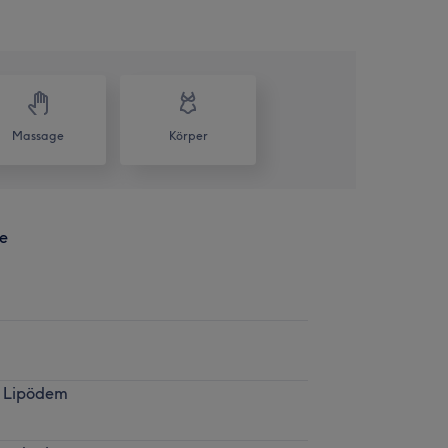
Massage
Körper
e
e, Lipödem