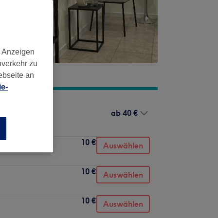
d Anzeigen
nverkehr zu
ebseite an
e-
ab
40 €
n
10 €
Auswählen
10 €
Auswählen
10 €
Auswählen