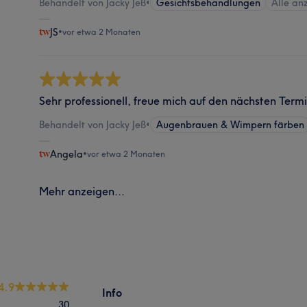
Behandelt von Jacky Jeß
•
Gesichtsbehandlungen
Alle an
JS
•
vor etwa 2 Monaten
Sehr professionell, freue mich auf den nächsten Term
Behandelt von Jacky Jeß
•
Augenbrauen & Wimpern färben
Angela
•
vor etwa 2 Monaten
Mehr anzeigen...
4.9
Info
30