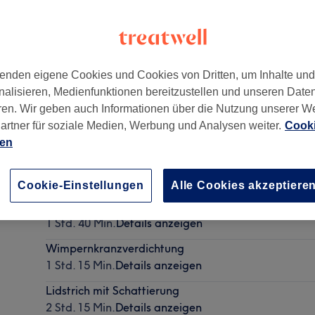
enden eigene Cookies und Cookies von Dritten, um Inhalte un
nalisieren, Medienfunktionen bereitzustellen und unseren Date
421
ren. Wir geben auch Informationen über die Nutzung unserer W
artner für soziale Medien, Werbung und Analysen weiter.
Cooki
ien
Kosmetische Fußpflege
40 Min. - 1 Std.
Details anzeigen
Cookie-Einstellungen
Alle Cookies akzeptiere
Klassischer Lidstrich - oben
1 Std. 40 Min.
Details anzeigen
Wimpernkranzverdichtung
1 Std. 15 Min.
Details anzeigen
Lidstrich mit Schattierung
2 Std. 15 Min.
Details anzeigen