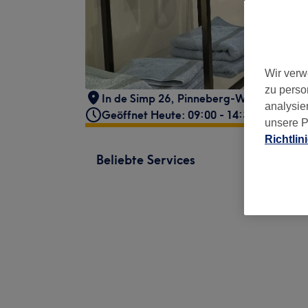
Wir verw
zu perso
In de Simp 26
,
Pinneberg-Waldenau
,
25
analysie
Geöffnet Heute: 09:00 - 14:30
unsere P
Richtlin
Beliebte Services