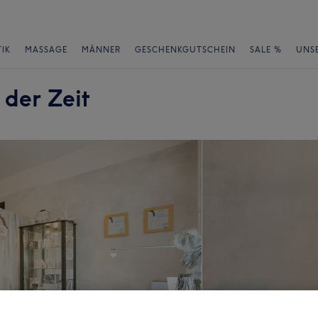
IK
MASSAGE
MÄNNER
GESCHENKGUTSCHEIN
SALE %
UNS
der Zeit