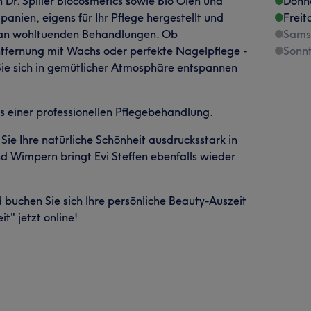
Dr. Spiller Biocosmetics sowie Bio Ölen und
Donn
anien, eigens für Ihr Pflege hergestellt und
Freit
t an wohltuenden Behandlungen. Ob
Sams
fernung mit Wachs oder perfekte Nagelpflege -
Sonn
 Sie sich in gemütlicher Atmosphäre entspannen
 einer professionellen Pflegebehandlung.
e Ihre natürliche Schönheit ausdrucksstark in
d Wimpern bringt Evi Steffen ebenfalls wieder
 buchen Sie sich Ihre persönliche Beauty-Auszeit
t" jetzt online!