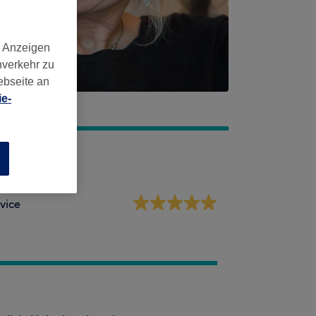
d Anzeigen
nverkehr zu
ebseite an
e-
n
vice