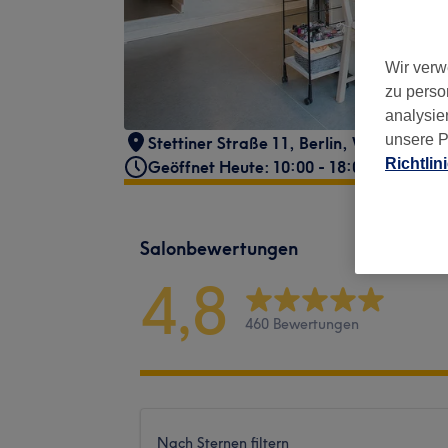
Wir verw
zu perso
analysie
unsere P
Stettiner Straße 11
,
Berlin, Wedding
,
1
Richtlin
Geöffnet Heute: 10:00 - 18:00
Salonbewertungen
4,8
460 Bewertungen
Nach Sternen filtern