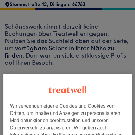
Stummstraße 42
,
Dillingen
,
66763
Schöneswerk nimmt derzeit keine
Buchungen über Treatwell entgegen.
Nutzen Sie das Suchfeld oben auf der Seite,
um
verfügbare Salons in Ihrer Nähe zu
finden.
Dort warten viele erstklassige Profis
auf Ihren Besuch.
Finde die besten Salons in deiner Nähe
Wir verwenden eigene Cookies und Cookies von
Dritten, um Inhalte und Anzeigen zu personalisieren,
Auf Treatwell finden
Medienfunktionen bereitzustellen und unseren
Datenverkehr zu analysieren. Wir geben auch
Informationen über die Nutzung unserer Webseite an