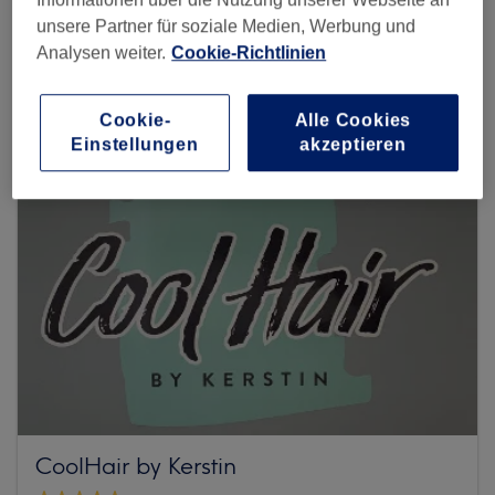
unsere Partner für soziale Medien, Werbung und
Mehr Salons anzeigen
Analysen weiter.
Cookie-Richtlinien
Cookie-
Alle Cookies
Einstellungen
akzeptieren
CoolHair by Kerstin