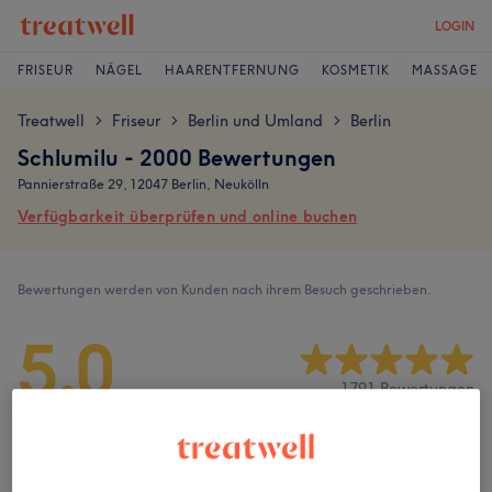
LOGIN
FRISEUR
NÄGEL
HAARENTFERNUNG
KOSMETIK
MASSAGE
Treatwell
Friseur
Berlin und Umland
Berlin
>
>
>
Schlumilu - 2000 Bewertungen
Pannierstraße 29, 12047 Berlin, Neukölln
Verfügbarkeit überprüfen und online buchen
Bewertungen werden von Kunden nach ihrem Besuch geschrieben.
5,0
1791 Bewertungen
Ambiente