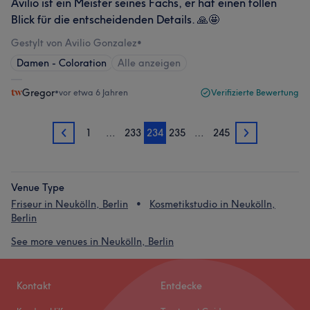
Avilio ist ein Meister seines Fachs, er hat einen tollen
Blick für die entscheidenden Details. 🙏🤩
Gestylt von Avilio Gonzalez
•
Damen - Coloration
Alle anzeigen
Gregor
•
vor etwa 6 Jahren
Verifizierte Bewertung
1
…
233
234
235
…
245
233
235
Venue Type
Friseur in Neukölln, Berlin
Kosmetikstudio in Neukölln,
Berlin
See more venues in Neukölln, Berlin
Kontakt
Entdecke