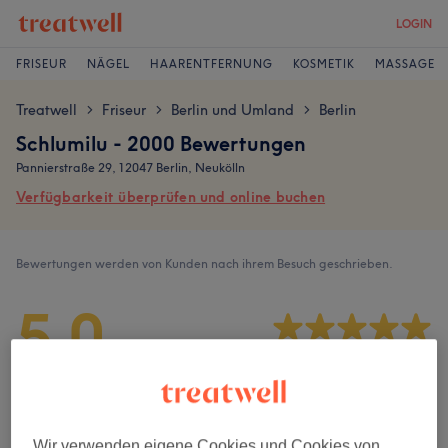
LOGIN
FRISEUR
NÄGEL
HAARENTFERNUNG
KOSMETIK
MASSAGE
Treatwell
Friseur
Berlin und Umland
Berlin
>
>
>
Schlumilu - 2000 Bewertungen
Pannierstraße 29, 12047 Berlin, Neukölln
Verfügbarkeit überprüfen und online buchen
Bewertungen werden von Kunden nach ihrem Besuch geschrieben.
5,0
1787 Bewertungen
Ambiente
Wir verwenden eigene Cookies und Cookies von