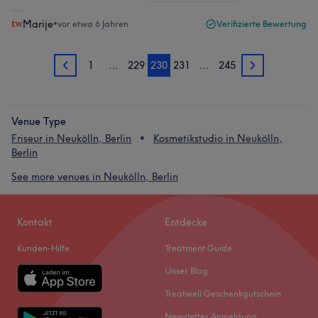
Marije
•
vor etwa 6 Jahren
Verifizierte Bewertung
1
…
229
230
231
…
245
229
231
Venue Type
Friseur in Neukölln, Berlin
Kosmetikstudio in Neukölln,
Berlin
See more venues in Neukölln, Berlin
Kontakt
Entdecke
Kunden-Hilfe
Treatment Guide
Unser Blog
Treatwell Geschenkgutschein
Newsletter Anmeldung