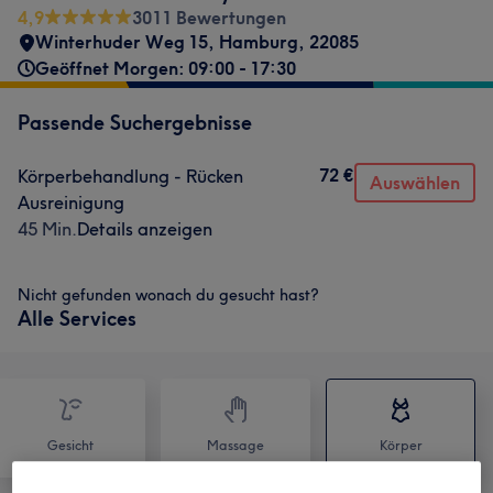
4,9
3011 Bewertungen
Winterhuder Weg 15
,
Hamburg
,
22085
Geöffnet Morgen: 09:00 - 17:30
Passende Suchergebnisse
72 €
Körperbehandlung - Rücken
Auswählen
Ausreinigung
45 Min.
Details anzeigen
Nicht gefunden wonach du gesucht hast?
Alle Services
Gesicht
Massage
Körper