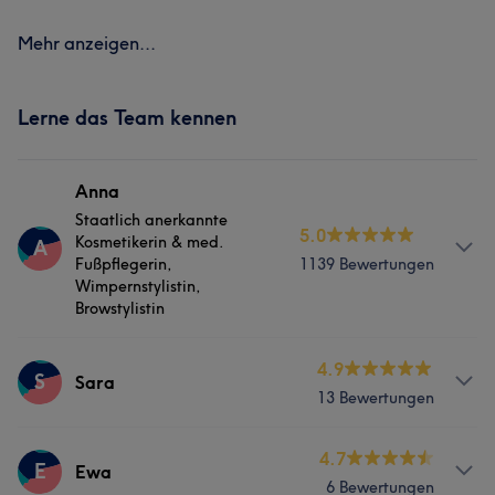
Mehr anzeigen...
Lerne das Team kennen
Anna
Staatlich anerkannte
5.0
Kosmetikerin & med.
A
Fußpflegerin,
1139 Bewertungen
Wimpernstylistin,
Browstylistin
Info
4.9
S
Sara
13 Bewertungen
Wenn du nach einer professionellen Gesichtsbehandlung
suchst, bist du bei Anna in den besten Händen. Darüber
hinaus ist sie eine leidenschaftliche Waxing-Spezialistin
Services
4.7
E
Ewa
und ein echter Profi für Wimpernverlängerungen.
6 Bewertungen