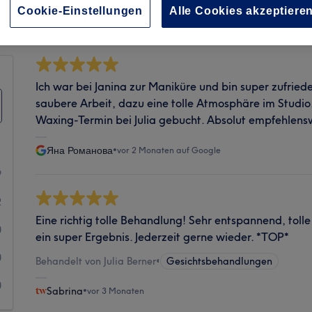
Sauberkeit
Cookie-Einstellungen
Alle Cookies akzeptiere
Ich war bei Janina zur Maniküre und bin super zufri
saubere Arbeit, dazu eine tolle Atmosphäre im Studio
Waxing-Termin bei Julia gebucht. Absolut empfehlens
Яна Романова
•
vor 2 Monaten auf Google
9
2
Eine richtig tolle Behandlung! Sehr entspannend, toll
0
ein super Ergebnis. Jederzeit gerne wieder. *TOP*
0
Behandelt von Julia Berner
•
Gesichtsbehandlungen
0
Sabrina
•
vor 3 Monaten