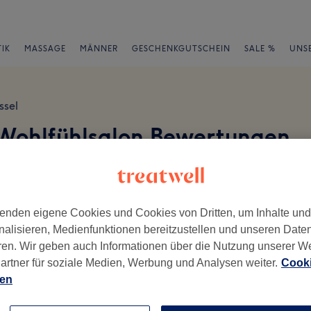
IK
MASSAGE
MÄNNER
GESCHENKGUTSCHEIN
SALE %
UNS
ssel
 Wohlfühlsalon Bewertungen
en
enden eigene Cookies und Cookies von Dritten, um Inhalte un
nalisieren, Medienfunktionen bereitzustellen und unseren Date
ren. Wir geben auch Informationen über die Nutzung unserer W
ch geschrieben.
artner für soziale Medien, Werbung und Analysen weiter.
Cooki
ien
Ambiente
Se