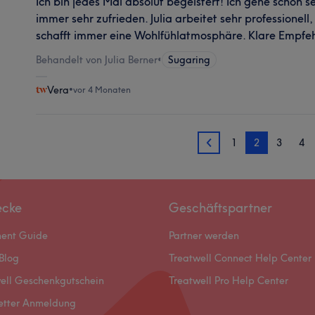
Ich bin jedes Mal absolut begeistert! Ich gehe schon se
immer sehr zufrieden. Julia arbeitet sehr professionell,
schafft immer eine Wohlfühlatmosphäre. Klare Empfe
Behandelt von Julia Berner
•
Sugaring
Vera
•
vor 4 Monaten
1
2
3
4
1
ecke
Geschäftspartner
ment Guide
Partner werden
Blog
Treatwell Connect Help Center
ell Geschenkgutschein
Treatwell Pro Help Center
etter Anmeldung