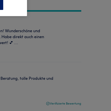
n
eden! Wunderschöne und
. Habe direkt auch einen
wert! 💕 …
e Beratung, tolle Produkte und
Verifizierte Bewertung