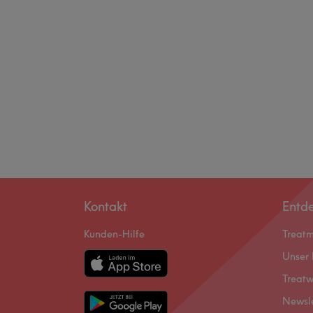
Kontakt
Entd
Kunden-Hilfe
Treat
Unser 
Treatw
Newsl