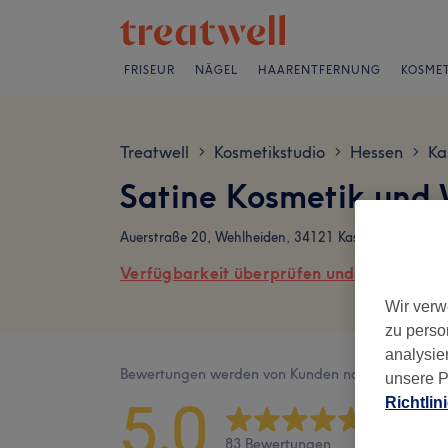
FRISEUR
NÄGEL
HAARENTFERNUNG
KOSMET
Treatwell
Kosmetikstudio
Hessen
Ka
>
>
>
Satine Kosmetik und
Auerstraße 20, Wehlheiden, 34121 Kassel
Verfügbarkeit überprüfen und online buch
Wir verw
zu perso
analysie
Bewertungen werden von Kunden nach ihrem Besu
unsere P
5,0
Richtlin
83 Bewertungen