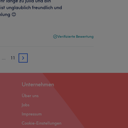
hr lange zu Julia und bin
 ist unglaublich freundlich und
hlung 😊
Verifizierte Bewertung
…
11
3
Unternehmen
Über uns
Jobs
Impressum
Cookie-Einstellungen