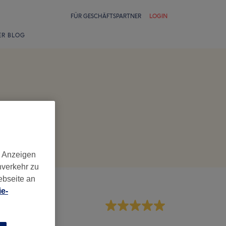
FÜR GESCHÄFTSPARTNER
LOGIN
ER BLOG
d Anzeigen
nverkehr zu
ebseite an
e-
rvice