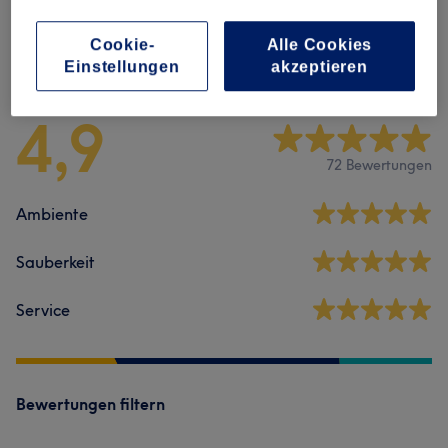
Cookie-
Alle Cookies
Salonbewertungen
Einstellungen
akzeptieren
4,9
72 Bewertungen
Ambiente
Sauberkeit
Service
Bewertungen filtern