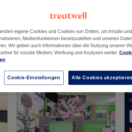
hen
,
81543
enden eigene Cookies und Cookies von Dritten, um Inhalte un
nalisieren, Medienfunktionen bereitzustellen und unseren Date
ren. Wir geben auch Informationen über die Nutzung unserer W
artner für soziale Medien, Werbung und Analysen weiter.
Cooki
ng nimmt derzeit keine Buchungen über Treatwe
ien
verfügbare Salons in Ihrer Nähe zu finden.
Dort 
Cookie-Einstellungen
Alle Cookies akzeptiere