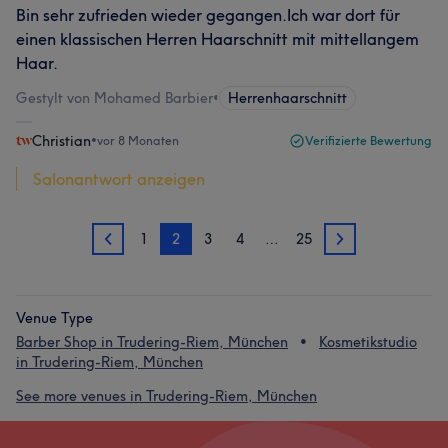
Bin sehr zufrieden wieder gegangen.Ich war dort für
einen klassischen Herren Haarschnitt mit mittellangem
Haar.
Gestylt von Mohamed Barbier
•
Herrenhaarschnitt
Christian
•
vor 8 Monaten
Verifizierte Bewertung
Salonantwort anzeigen
1
2
3
4
…
25
1
3
Venue Type
Barber Shop in Trudering-Riem, München
Kosmetikstudio
in Trudering-Riem, München
See more venues in Trudering-Riem, München