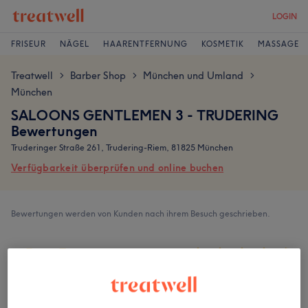
LOGIN
FRISEUR
NÄGEL
HAARENTFERNUNG
KOSMETIK
MASSAGE
Treatwell
Barber Shop
München und Umland
>
>
>
München
SALOONS GENTLEMEN 3 - TRUDERING
Bewertungen
Truderinger Straße 261, Trudering-Riem, 81825 München
Verfügbarkeit überprüfen und online buchen
Bewertungen werden von Kunden nach ihrem Besuch geschrieben.
4,6
178 Bewertungen