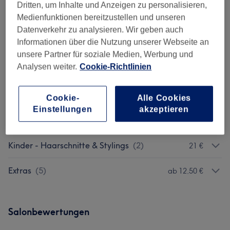
Dritten, um Inhalte und Anzeigen zu personalisieren,
Medienfunktionen bereitzustellen und unseren
Nicht gefunden wonach du gesucht hast?
Datenverkehr zu analysieren. Wir geben auch
Alle Services
Informationen über die Nutzung unserer Webseite an
unsere Partner für soziale Medien, Werbung und
Analysen weiter.
Cookie-Richtlinien
Damen - Haarschnitte & Stylings
(
10
)
ab 15 €
Damen - Coloration & Farbe
(
7
)
ab 60 €
Cookie-
Alle Cookies
Einstellungen
akzeptieren
Herren - Haarschnitte & Stylings
(
5
)
ab 15 €
Kinder - Haarschnitte & Stylings
(
2
)
21 €
Extras
(
5
)
ab 12,50 €
Salonbewertungen