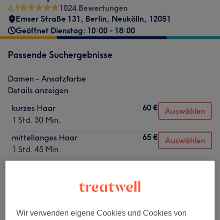
4,9
1024 Bewertungen
Emser Straße 131
,
Berlin, Neukölln
,
12051
Geöffnet Dienstag: 10:00 - 18:00
Passende Suchergebnisse
Damen - Ansatzfarbe
Details anzeigen
60 €
kurzes Haar
Auswählen
1 Std. 30 Min.
65 €
mittellanges Haar
Auswählen
1 Std. 45 Min.
75 €
langes dünnes Haar
Auswählen
1 Std. 55 Min.
80 €
langes dickes Haar
Auswählen
2 Std.
Wir verwenden eigene Cookies und Cookies von