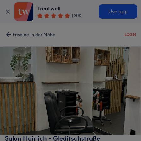
Treatwell
Use app
130K
Friseure in der Nähe
LOGIN
Salon Hairlich - Gleditschstraße