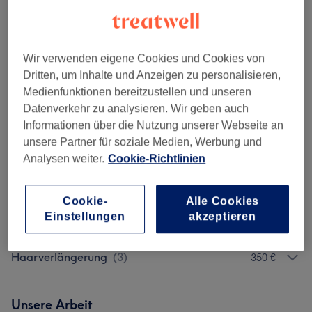
Keratin Glättung
(
2
)
ab 190 €
Damen - Haarschnitte & Stylings
(
10
)
ab 11 €
Wir verwenden eigene Cookies und Cookies von
Dritten, um Inhalte und Anzeigen zu personalisieren,
Damen - Coloration & Farbe
(
11
)
ab 40 €
Medienfunktionen bereitzustellen und unseren
Datenverkehr zu analysieren. Wir geben auch
Herren - Haarschnitte & Stylings
(
5
)
ab 11 €
Informationen über die Nutzung unserer Webseite an
unsere Partner für soziale Medien, Werbung und
Kinder - Haarschnitte & Stylings
(
2
)
19 €
Analysen weiter.
Cookie-Richtlinien
Extras
(
4
)
ab 6 €
Cookie-
Alle Cookies
Einstellungen
akzeptieren
Services Für Pakete (nicht Buchbar!)
(
7
)
ab 30 €
Haarverlängerung
(
3
)
350 €
Unsere Arbeit