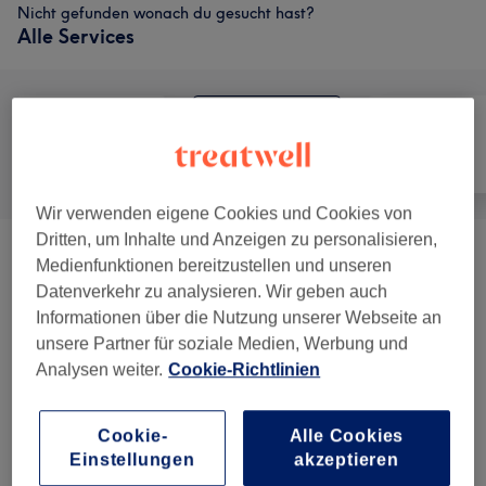
Nicht gefunden wonach du gesucht hast?
Alle Services
Alle
Friseur
Nägel
Wir verwenden eigene Cookies und Cookies von
Dritten, um Inhalte und Anzeigen zu personalisieren,
Beratungsgespräch & Service ( Bei Neu
Medienfunktionen bereitzustellen und unseren
ab 10 €
Kunden Immer Empfehlenswert)
(
3
)
Datenverkehr zu analysieren. Wir geben auch
Informationen über die Nutzung unserer Webseite an
Damen - Haarschnitte & Stylings
(
2
)
ab 30 €
unsere Partner für soziale Medien, Werbung und
Analysen weiter.
Cookie-Richtlinien
Damen - Coloration / Strähnen Inkl. Pflege &
Kopfmassage (Ammoniak Freie Haarfarbe )
ab 70 €
Cookie-
Alle Cookies
(
8
)
Einstellungen
akzeptieren