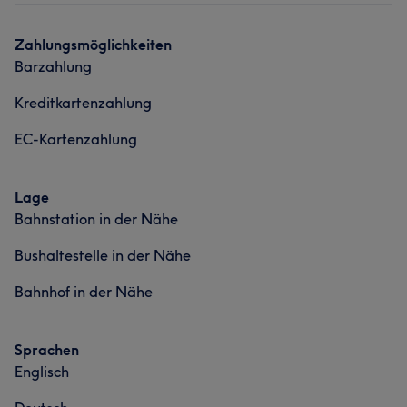
Was unsere Kunden über Elis sagen
Zahlungsmöglichkeiten
Barzahlung
Professionell
8
Freundlich
5
Kreditkartenzahlung
EC-Kartenzahlung
Lage
Bahnstation in der Nähe
Bushaltestelle in der Nähe
Bahnhof in der Nähe
Sprachen
Englisch