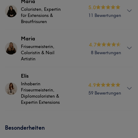
Services
Maria
5.0
Coloristen, Expertin
Friseur
Gesicht
Massage
für Extensions &
11 Bewertungen
Brautfrisuren
Portfolio
Services
Maria
4.7
Friseurmeisterin,
Friseur
Gesicht
Massage
Coloristin & Nail
8 Bewertungen
Artistin
Services
Elis
Inhaberin
4.9
Nägel
Friseur
Gesicht
Massage
Friseurmeisterin,
59 Bewertungen
Diplomcoloristen &
Expertin Extensions
Services
Besonderheiten
Friseur
Gesicht