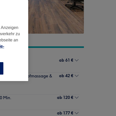
d Anzeigen
nverkehr zu
ebseite an
e-
ab
61 €
n
ab
42 €
s Treatment, Kopfmassage &
ab
120 €
0 Min.
ab
177 €