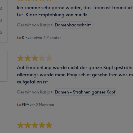
Ich komme sehr gerne wieder, das Team ist freundli
14
tut. Klare Empfehlung von mir 💫
4
Gestylt von Katja
•
Damenhaarschnitt
2
K.
•
vor etwa 2 Monaten
Auf Empfehlung wurde nicht der ganze Kopf gesträh
allerdings wurde mein Pony schief geschnitten was 
aufgefallen ist
Gestylt von Katja
•
Damen - Strähnen ganzer Kopf
Elif
•
vor 2 Monaten