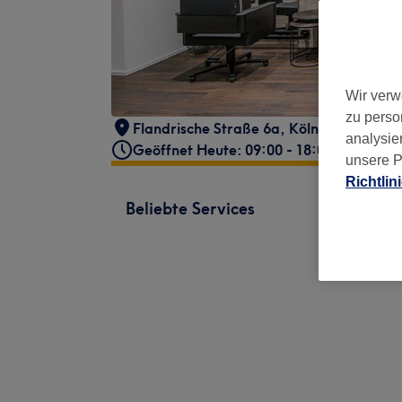
Wir verw
zu perso
Flandrische Straße 6a
,
Köln, Neustadt-
analysie
Geöffnet Heute: 09:00 - 18:00
unsere P
Richtlin
Beliebte Services