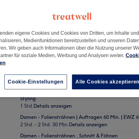
enden eigene Cookies und Cookies von Dritten, um Inhalte un
nalisieren, Medienfunktionen bereitzustellen und unseren Date
Nord
,
50674
ren. Wir geben auch Informationen über die Nutzung unserer W
artner für soziale Medien, Werbung und Analysen weiter.
Cooki
ien
Damen - Waschen, Schneiden & Styling
1 Std.
Details anzeigen
Cookie-Einstellungen
Alle Cookies akzeptiere
Herren - Eigth Weeks Bath, Schneiden, Eigth Week
Styling
1 Std.
Details anzeigen
Damen - Foliensträhnen | Auftragen 60 Min. | EWZ 6
2 Std. - 2 Std. 30 Min.
Details anzeigen
Damen - Foliensträhnen , Schnitt & Föhnen