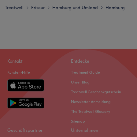
Treatwell
Friseur
Hamburg und Umland
Hamburg
>
>
>
Kontakt
Entdecke
Kunden-Hilfe
Treatment Guide
Unser Blog
Treatwell Geschenkgutschein
Newsletter Anmeldung
The Treatwell Glossary
Sitemap
Geschäftspartner
Unternehmen