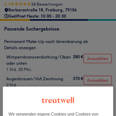
4,9
34 Bewertungen
Barbarastraße 18
,
Freiburg
,
79106
Geöffnet Heute: 10:00 - 20:30
Passende Suchergebnisse
Permanent Make-Up nach Vereinbarung ab
Details anzeigen
280 €
Wimpernkranzverdichtung/ Oben
Auswählen
oder unten
1 Std. 30 Min.
370 €
Augenbrauen/Voll Zeichnung
Auswählen
2 Std.
480 €
Augenbrauen/ Härchen Zeichnung
Auswählen
2 Std.
530 €
Wimpernkranzverdichtung/ Oben
Auswählen
Wir verwenden eigene Cookies und Cookies von