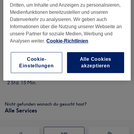
und unten
Dritten, um Inhalte und Anzeigen zu personalisieren,
2 Std.
Medienfunktionen bereitzustellen und unseren
550 €
Lippen -Kontur/Minimal
Auswählen
Datenverkehr zu analysieren. Wir geben auch
Schattierung
Informationen über die Nutzung unserer Webseite an
2 Std. 15 Min.
unsere Partner für soziale Medien, Werbung und
Analysen weiter.
Cookie-Richtlinien
650 €
Eyliner/ Oben und unten mit
Auswählen
Wimperkranzverdichtung
2 Std.
Cookie-
Alle Cookies
Einstellungen
akzeptieren
790 €
Lippen-Kontur/Mit Voll
Auswählen
Schattierung
2 Std. 15 Min.
Nicht gefunden wonach du gesucht hast?
Alle Services