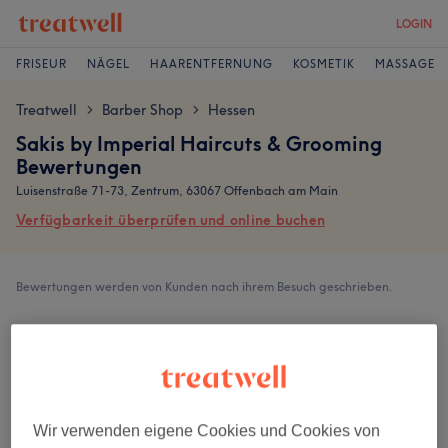
LOGIN
FRISEUR
NÄGEL
HAARENTFERNUNG
KOSMETIK
MASSAGE
Treatwell
Barber Shop
Hessen
>
>
Sakis by Imperial Haircuts & Grooming
Bewertungen
Luisenstraße 71-73, Zentrum, 63067 Offenbach am Main
Verfügbarkeit überprüfen und online buchen
Bewertungen werden von Kunden nach ihrem Besuch geschrieben.
5,0
39 Bewertungen
Ambiente
Wir verwenden eigene Cookies und Cookies von