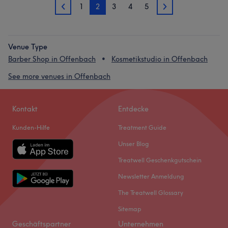
1
2
3
4
5
1
3
Venue Type
Barber Shop in Offenbach
Kosmetikstudio in Offenbach
See more venues in Offenbach
Kontakt
Entdecke
Kunden-Hilfe
Treatment Guide
Unser Blog
Treatwell Geschenkgutschein
Newsletter Anmeldung
The Treatwell Glossary
Sitemap
Geschäftspartner
Unternehmen