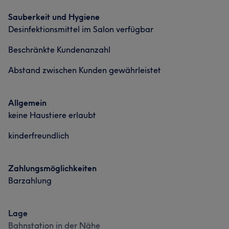
wimpernverlängerung / zhan Bleaching
Sauberkeit und Hygiene
Services
Desinfektionsmittel im Salon verfügbar
Nägel
Friseur
Gesicht
Massage
Beschränkte Kundenanzahl
Abstand zwischen Kunden gewährleistet
Haarentfernung
Kosmetische Zahnmedizin
Portfolio
Allgemein
keine Haustiere erlaubt
kinderfreundlich
Zahlungsmöglichkeiten
Barzahlung
Lage
Bahnstation in der Nähe