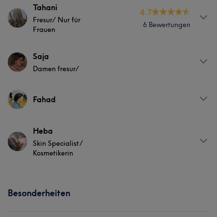
Tahani
4.7
Fresur/ Nur für
6 Bewertungen
Frauen
Services
Saja
Damen fresur/
Nägel
Friseur
Gesicht
Services
Haarentfernung
Fahad
Nägel
Friseur
Gesicht
Portfolio
Services
Heba
Haarentfernung
Skin Specialist/
Nägel
Friseur
Gesicht
Kosmetikerin
Portfolio
Haarentfernung
Info
Besonderheiten
Hautpflege Gesittung/ haydrafacial/ dermapen/
Portfolio
Plasma pen/ bb-glow/ bb-Lippe / Wimperliffting/