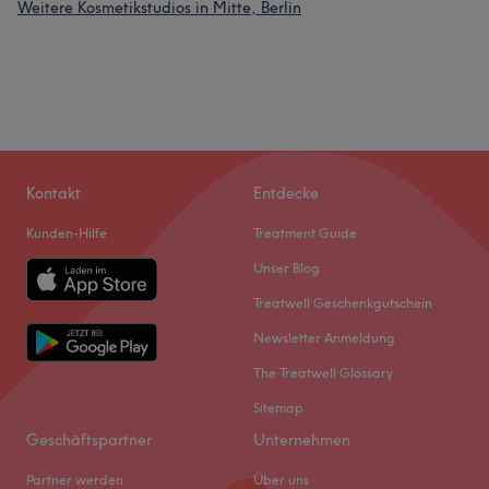
Weitere Kosmetikstudios in Mitte, Berlin
Was unsere Kunden über Antonela sagen
Freundlich
5
Kontakt
Entdecke
Kunden-Hilfe
Treatment Guide
Unser Blog
Treatwell Geschenkgutschein
Newsletter Anmeldung
The Treatwell Glossary
Sitemap
Geschäftspartner
Unternehmen
Partner werden
Über uns