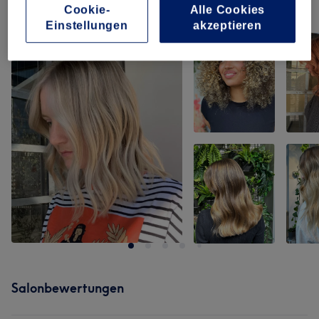
Unsere Arbeit
Cookie-
Alle Cookies
Bild anklicken für weitere Details
Einstellungen
akzeptieren
Salonbewertungen