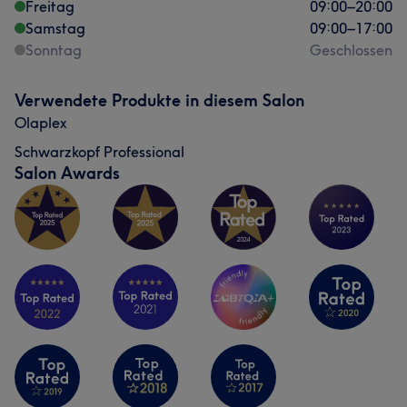
Freitag
09:00
–
20:00
Samstag
09:00
–
17:00
Sonntag
Geschlossen
Verwendete Produkte in diesem Salon
Olaplex
Schwarzkopf Professional
Salon Awards
Was unsere Kunden über Deniz sagen
Professionell
12
Sympathisch
9
Freundlich
8
Kompetent
7