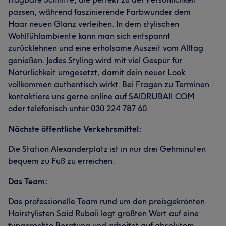
passen, während faszinierende Farbwunder dem
Haar neuen Glanz verleihen. In dem stylischen
Wohlfühlambiente kann man sich entspannt
zurücklehnen und eine erholsame Auszeit vom Alltag
Was unsere Kunden über Said sagen
genießen. Jedes Styling wird mit viel Gespür für
Natürlichkeit umgesetzt, damit dein neuer Look
Kompetent
30
Professionell
25
Herzlich
24
Was unsere Kunden über Marieme sagen
vollkommen authentisch wirkt. Bei Fragen zu Terminen
Talentiert
21
kontaktiere uns gerne online auf SAIDRUBAII.COM
Talentiert
33
Kompetent
27
Sympathisch
17
oder telefonisch unter 030 224 787 60.
Herzlich
16
Nächste öffentliche Verkehrsmittel:
Die Station Alexanderplatz ist in nur drei Gehminuten
bequem zu Fuß zu erreichen.
Das Team:
Was unsere Kunden über Oliver sagen
Das professionelle Team rund um den preisgekrönten
Hairstylisten Said Rubaii legt größten Wert auf eine
Professionell
10
Kompetent
7
Aufmerksam
5
typgerechte Beratung und arbeitet auf absolutem