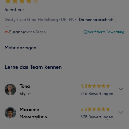
Silent cut
Gestylt von Gina Haßelberg/ DE, EN
•
Damenhaarschnitt
Susanne
•
vor 6 Tagen
Verifizierte Bewertung
Mehr anzeigen...
Lerne das Team kennen
Tona
4.8
Stylist
216 Bewertungen
Info
Marieme
5.0
Masterstylistin
378 Bewertungen
Tona Inoue: spezialisiert auf Balayage und Highlights,
Farben, Haarschnitte, Styling, kreatives Sprachen: