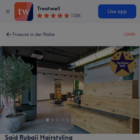
Treatwell
Use app
130K
Friseure in der Nähe
LOGIN
Said Rubaii Hairstyling