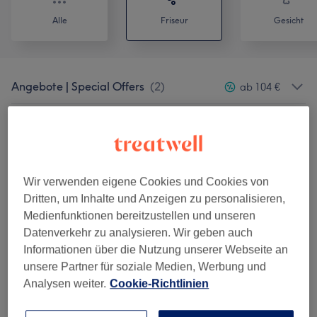
Alle
Friseur
Gesicht
Angebote | Special Offers
(
2
)
ab 104 €
Damen - Haarschnitt & Styling | Ladies -
ab 15 €
Haircut & Styling
(
4
)
Damen - Coloration & Schnitt | Ladies -
Wir verwenden eigene Cookies und Cookies von
ab 15 €
Coloration & Haircut
(
4
)
Dritten, um Inhalte und Anzeigen zu personalisieren,
Medienfunktionen bereitzustellen und unseren
Herren - Haarschnitt & Styling | Men -
Datenverkehr zu analysieren. Wir geben auch
ab 20 €
Haircut & Styling
(
2
)
Informationen über die Nutzung unserer Webseite an
unsere Partner für soziale Medien, Werbung und
Extras
(
1
)
ab 20 €
Analysen weiter.
Cookie-Richtlinien