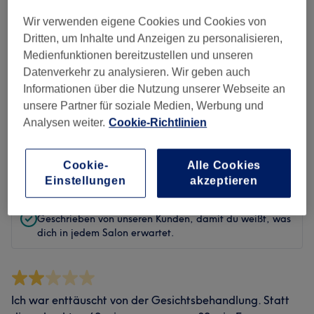
Sauberkeit
Wir verwenden eigene Cookies und Cookies von
Dritten, um Inhalte und Anzeigen zu personalisieren,
Service
Medienfunktionen bereitzustellen und unseren
Datenverkehr zu analysieren. Wir geben auch
Informationen über die Nutzung unserer Webseite an
unsere Partner für soziale Medien, Werbung und
Bewertungen filtern
Analysen weiter.
Cookie-Richtlinien
Bewertung
Nach Sternen filtern
Cookie-
Alle Cookies
Einstellungen
akzeptieren
Verifizierte Bewertungen
Geschrieben von unseren Kunden, damit du weißt, was
dich in jedem Salon erwartet.
Ich war enttäuscht von der Gesichtsbehandlung. Statt