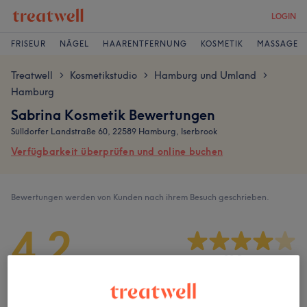
LOGIN
FRISEUR
NÄGEL
HAARENTFERNUNG
KOSMETIK
MASSAGE
Treatwell
Kosmetikstudio
Hamburg und Umland
>
>
>
Hamburg
Sabrina Kosmetik Bewertungen
Sülldorfer Landstraße 60, 22589 Hamburg, Iserbrook
Verfügbarkeit überprüfen und online buchen
Bewertungen werden von Kunden nach ihrem Besuch geschrieben.
4,2
22 Bewertungen
Ambiente