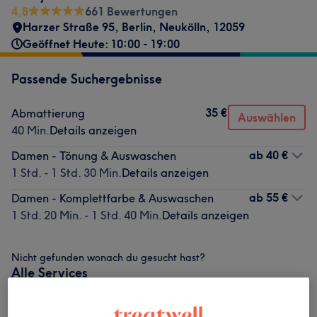
4,8
661 Bewertungen
Harzer Straße 95
,
Berlin, Neukölln
,
12059
Geöffnet Heute: 10:00 - 19:00
Passende Suchergebnisse
35 €
Abmattierung
Auswählen
40 Min.
Details anzeigen
ab
40 €
Damen - Tönung & Auswaschen
1 Std. - 1 Std. 30 Min.
Details anzeigen
ab
55 €
Damen - Komplettfarbe & Auswaschen
1 Std. 20 Min. - 1 Std. 40 Min.
Details anzeigen
Nicht gefunden wonach du gesucht hast?
Alle Services