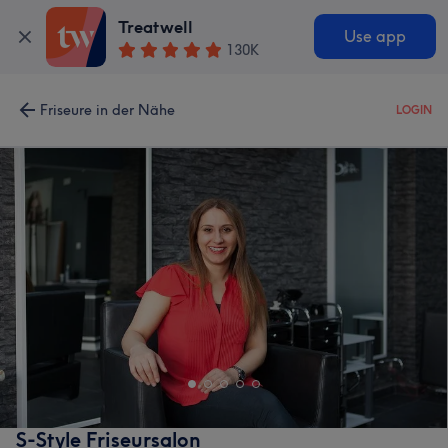
Treatwell
Use app
130K
Friseure in der Nähe
LOGIN
S-Style Friseursalon