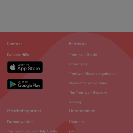
Kontakt
Entdecke
Kunden-Hilfe
Treatment Guide
Unser Blog
Treatwell Geschenkgutschein
Newsletter Anmeldung
The Treatwell Glossary
Sitemap
Geschäftspartner
Unternehmen
Partner werden
Über uns
Treatwell Connect Help Center
Jobs