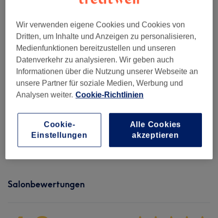
Damen - Haarschnitte & Stylings
(
5
)
ab 12 €
Wir verwenden eigene Cookies und Cookies von
Damen - Coloration & Farbe
(
14
)
ab 35 €
Dritten, um Inhalte und Anzeigen zu personalisieren,
Medienfunktionen bereitzustellen und unseren
Herren - Haarschnitte & Stylings
(
5
)
ab 15 €
Datenverkehr zu analysieren. Wir geben auch
Informationen über die Nutzung unserer Webseite an
Extras
(
6
)
ab 4 €
unsere Partner für soziale Medien, Werbung und
Analysen weiter.
Cookie-Richtlinien
Haarkuren & Pflege
(
3
)
ab 3 €
Kinder - Haarschnitte & Stylings
(
2
)
ab 15 €
Cookie-
Alle Cookies
Einstellungen
akzeptieren
Damen - Farbe & Coloration
(
2
)
ab 160 €
Salonbewertungen