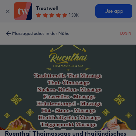
Treatwell
Use app
130K
Massagestudios in der Nähe
LOGIN
Ruenthai Thaimassage und thailändisches