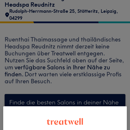
Headspa Reudnitz
Rudolph-Herrmann-Straße 25
,
Stötteritz
,
Leipzig
,
04299
Ruenthai Thaimassage und thailändisches
Headspa Reudnitz nimmt derzeit keine
Buchungen über Treatwell entgegen.
Nutzen Sie das Suchfeld oben auf der Seite,
um
verfügbare Salons in Ihrer Nähe zu
finden.
Dort warten viele erstklassige Profis
auf Ihren Besuch.
Finde die besten Salons in deiner Nähe