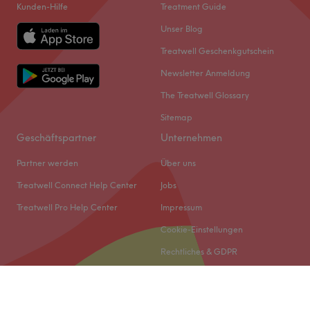
Kunden-Hilfe
Treatment Guide
Unser Blog
Treatwell Geschenkgutschein
Newsletter Anmeldung
The Treatwell Glossary
Sitemap
Geschäftspartner
Unternehmen
Partner werden
Über uns
Treatwell Connect Help Center
Jobs
Treatwell Pro Help Center
Impressum
Cookie-Einstellungen
Rechtliches & GDPR
© 2026 Treatwell DACH GmbH