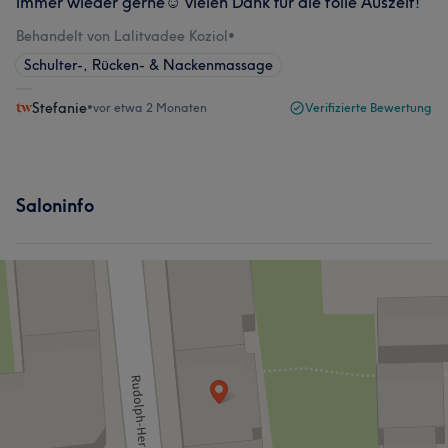
immer wieder gerne☺️ vielen Dank für die tolle Auszeit!
Behandelt von Lalitvadee Koziol
•
Schulter-, Rücken- & Nackenmassage
Stefanie
•
vor etwa 2 Monaten
Verifizierte Bewertung
Saloninfo