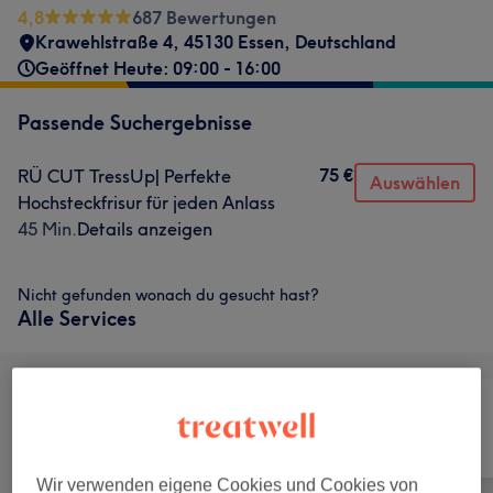
4,8
687 Bewertungen
Krawehlstraße 4, 45130 Essen, Deutschland
Geöffnet Heute: 09:00 - 16:00
Passende Suchergebnisse
75 €
RÜ CUT TressUp| Perfekte
Auswählen
Hochsteckfrisur für jeden Anlass
45 Min.
Details anzeigen
Nicht gefunden wonach du gesucht hast?
Alle Services
Alle
Friseur
Gesicht
Wir verwenden eigene Cookies und Cookies von