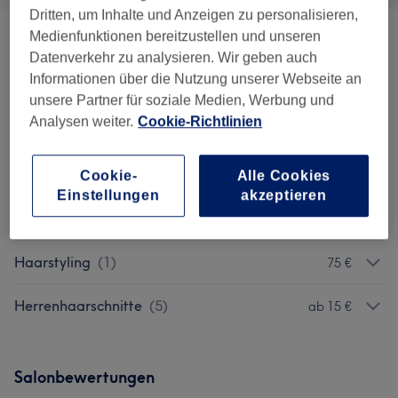
Dritten, um Inhalte und Anzeigen zu personalisieren,
Medienfunktionen bereitzustellen und unseren
Haarschnitte
(
6
)
ab 26 €
Datenverkehr zu analysieren. Wir geben auch
Informationen über die Nutzung unserer Webseite an
Colorationen & Haarfarbe
(
13
)
ab 35 €
unsere Partner für soziale Medien, Werbung und
Analysen weiter.
Cookie-Richtlinien
Dauerwelle
(
1
)
70 €
Strähnen & Balayage
(
5
)
ab 69 €
Cookie-
Alle Cookies
Einstellungen
akzeptieren
Haarkuren & -pflege
(
2
)
ab 15 €
Haarstyling
(
1
)
75 €
Herrenhaarschnitte
(
5
)
ab 15 €
Salonbewertungen