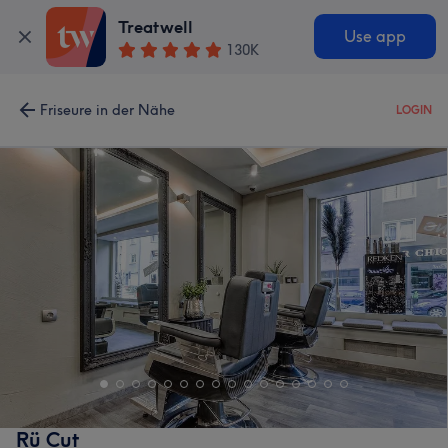
Treatwell
Use app
130K
Friseure in der Nähe
LOGIN
Rü Cut