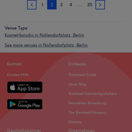
1
2
3
4
…
25
1
3
Venue Type
Kosmetikstudio in Nollendorfplatz, Berlin
See more venues in Nollendorfplatz, Berlin
Kontakt
Entdecke
Kunden-Hilfe
Treatment Guide
Unser Blog
Treatwell Geschenkgutschein
Newsletter Anmeldung
The Treatwell Glossary
Sitemap
Geschäftspartner
Unternehmen