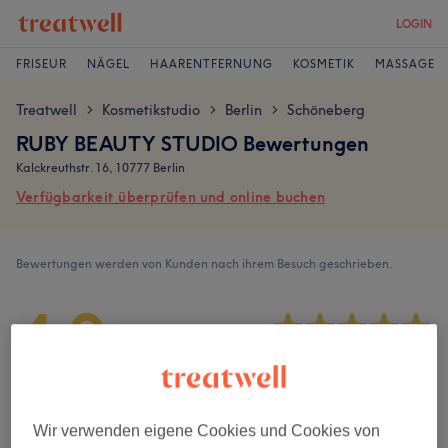
LOGIN
FRISEUR
NÄGEL
HAARENTFERNUNG
KOSMETIK
MASSAGE
Treatwell
Kosmetikstudio
Berlin
Schöneberg
>
>
>
RUBY BEAUTY STUDIO Bewertungen
Kalckreuthstr. 16, 10777 Berlin
Verfügbarkeit überprüfen und online buchen
Bewertungen werden von Kunden nach ihrem Besuch geschrieben.
4,9
125 Bewertungen
Ambiente
Wir verwenden eigene Cookies und Cookies von