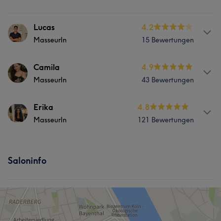
Lucas
4.2
MasseurIn
15 Bewertungen
Services
Camila
4.9
MasseurIn
43 Bewertungen
Massage
Beratung und ganzheitliche Behandlungen
Services
Erika
4.8
MasseurIn
121 Bewertungen
Körper
Gesicht
Massage
Services
Beratung und ganzheitliche Behandlungen
Saloninfo
Körper
Gesicht
Massage
Beratung und ganzheitliche Behandlungen
Was unsere Kunden über Erika sagen