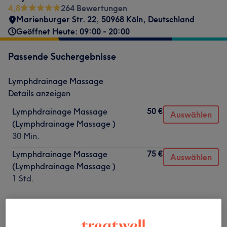
4,8
264 Bewertungen
Marienburger Str. 22, 50968 Köln, Deutschland
Geöffnet Heute: 09:00 - 20:00
Passende Suchergebnisse
Lymphdrainage Massage
Details anzeigen
50 €
Lymphdrainage Massage
Auswählen
(Lymphdrainage Massage )
30 Min.
75 €
Lymphdrainage Massage
Auswählen
(Lymphdrainage Massage )
1 Std.
Nicht gefunden wonach du gesucht hast?
Alle Services