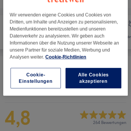
Wir verwenden eigene Cookies und Cookies von
Dritten, um Inhalte und Anzeigen zu personalisieren,
Medienfunktionen bereitzustellen und unseren
Datenverkehr zu analysieren. Wir geben auch
Gesicht
Massage
Kör
Informationen über die Nutzung unserer Webseite an
unsere Partner für soziale Medien, Werbung und
Analysen weiter.
Cookie-Richtlinien
Massagen
(
102
)
ab 10 €
Cookie-
Alle Cookies
Einstellungen
akzeptieren
Salonbewertungen
4,8
264 Bewertungen