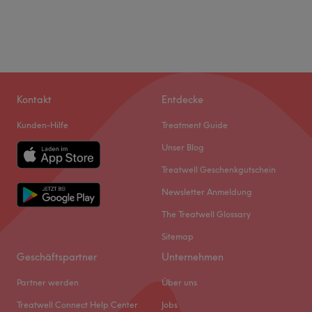
Kontakt
Entdecke
Kunden-Hilfe
Treatment Guide
Unser Blog
Treatwell Geschenkgutschein
Newsletter Anmeldung
The Treatwell Glossary
Sitemap
Geschäftspartner
Unternehmen
Partner werden
Über uns
Treatwell Connect Help Center
Jobs