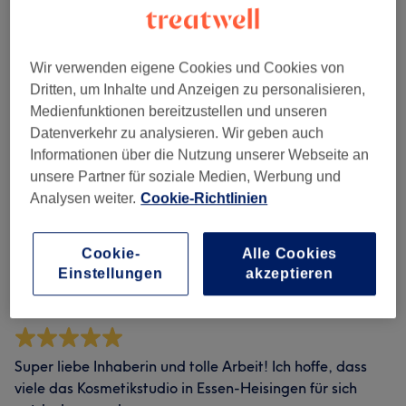
Sauberkeit
Service
Wir verwenden eigene Cookies und Cookies von
Dritten, um Inhalte und Anzeigen zu personalisieren,
Medienfunktionen bereitzustellen und unseren
Bewertungen filtern
Datenverkehr zu analysieren. Wir geben auch
Informationen über die Nutzung unserer Webseite an
unsere Partner für soziale Medien, Werbung und
Bewertung
Nach Sternen filtern
Analysen weiter.
Cookie-Richtlinien
Verifizierte Bewertungen
Cookie-
Alle Cookies
Geschrieben von unseren Kunden, damit du weißt, was
Einstellungen
akzeptieren
dich in jedem Salon erwartet.
Super liebe Inhaberin und tolle Arbeit! Ich hoffe, dass
viele das Kosmetikstudio in Essen-Heisingen für sich