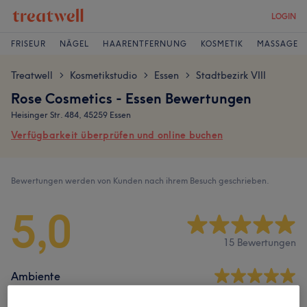
LOGIN
FRISEUR
NÄGEL
HAARENTFERNUNG
KOSMETIK
MASSAGE
Treatwell
Kosmetikstudio
Essen
Stadtbezirk VIII
>
>
>
Rose Cosmetics - Essen Bewertungen
Heisinger Str. 484, 45259 Essen
Verfügbarkeit überprüfen und online buchen
Bewertungen werden von Kunden nach ihrem Besuch geschrieben.
5,0
15 Bewertungen
Ambiente