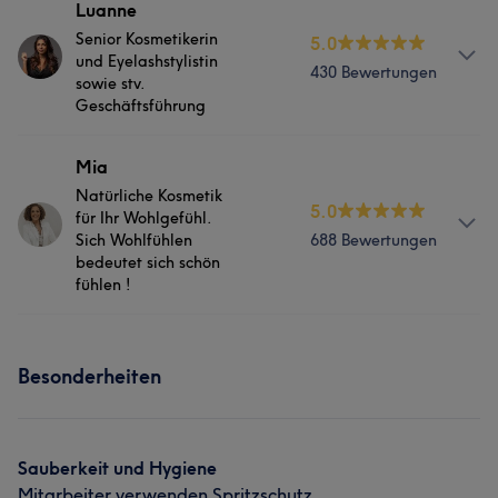
Luanne
Senior Kosmetikerin
5.0
und Eyelashstylistin
430 Bewertungen
sowie stv.
Geschäftsführung
Services
Mia
Natürliche Kosmetik
5.0
Nägel
Körper
Gesicht
Massage
für Ihr Wohlgefühl.
Sich Wohlfühlen
688 Bewertungen
Haarentfernung
bedeutet sich schön
fühlen !
Was unsere Kunden über Luanne sagen
Info
Besonderheiten
Professionell
20
Herzlich
12
Sympathisch
11
Das Roscha-Kosmetik-Institut München wird seit 2019 im
Sinne der Philosophie von Gertraud Gruber geführt: Wir
Kompetent
10
glauben, dass echte Schönheit aus Harmonie entsteht,
dem Gleichklang von Körper, Geist und Seele. Unsere
Sauberkeit und Hygiene
Schönheitspflege ist immer eine Ganzheitskosmetik, bei
Mitarbeiter verwenden Spritzschutz