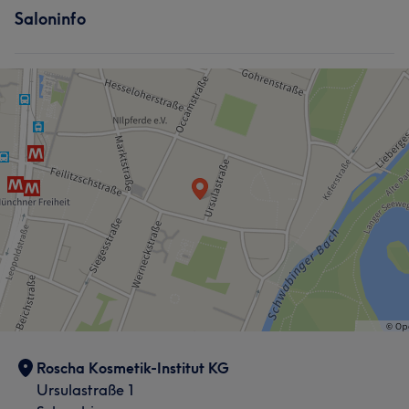
Portfolio
Saloninfo
Was unsere Kunden über Mia sagen
Professionell
36
Kompetent
31
Herzlich
29
Fürsorglich
19
Roscha Kosmetik-Institut KG
Ursulastraße 1