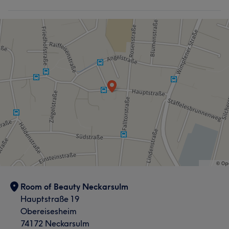
Freundlich
6
Was unsere Kunden über Kiriaki sagen
Professionell
59
Kompetent
42
Sympathisch
39
Gründlich
32
Room of Beauty Neckarsulm
Hauptstraße 19
Obereisesheim
74172 Neckarsulm