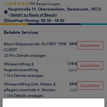
4,9
799 Bewertungen
Hauptstraße 19
,
Obereisesheim
,
Neckarsulm
,
74172
-
Gehört zu Room of Beauty
Geöffnet Montag: 08:30 - 18:00
Beliebte Services
54 €
Bikini Hollywood inkl. Po FIRST TIME
Auswählen
CLIENT
35 Min.
Details anzeigen
119 €
Wimpernlifting &
Auswählen
Augenbrauenlifting
148 €
1 Std.
Details anzeigen
64 €
Wimpernlifting (inkl. färben &
Auswählen
pflegen) innerhalb 6. Wochen
74 €
1 Std.
Details anzeigen
64 €
Augenbrauenlaminierung inkl.
Auswählen