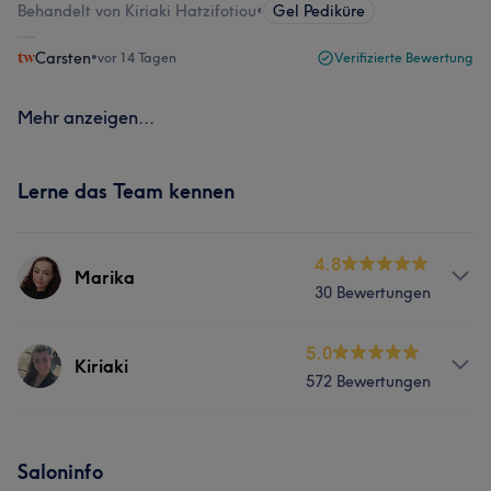
Behandelt von Kiriaki Hatzifotiou
•
Gel Pediküre
Carsten
•
vor 14 Tagen
Verifizierte Bewertung
Mehr anzeigen...
Lerne das Team kennen
4.8
Marika
30 Bewertungen
Services
5.0
Kiriaki
572 Bewertungen
Nägel
Gesicht
Haarentfernung
Services
Was unsere Kunden über Marika sagen
Saloninfo
Nägel
Gesicht
Haarentfernung