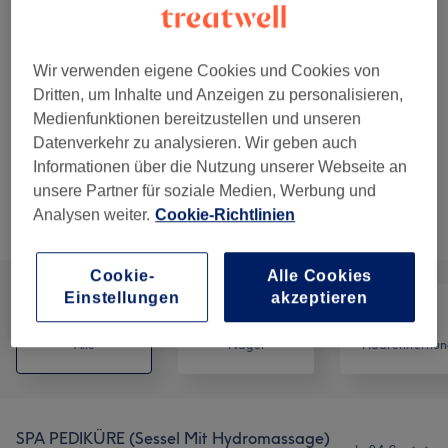
färben, zupfen, waxing, pflegen)
74 €
innerhalb 6. Wochen
45 Min.
Details anzeigen
Wir verwenden eigene Cookies und Cookies von
69 €
Dritten, um Inhalte und Anzeigen zu personalisieren,
Spa Pediküre inkl. Meersalz Peeling -
Auswählen
Medienfunktionen bereitzustellen und unseren
mit Shellac Farblack Folgetermin
74 €
Datenverkehr zu analysieren. Wir geben auch
innerhalb 6. Wochen
Informationen über die Nutzung unserer Webseite an
1 Std.
Details anzeigen
unsere Partner für soziale Medien, Werbung und
Analysen weiter.
Cookie-Richtlinien
Alle Services
Cookie-
Alle Cookies
Einstellungen
akzeptieren
Alle
Nägel
Haarentfernun
SPA PEDIKÜRE (Sessel Mit Hydromassage)