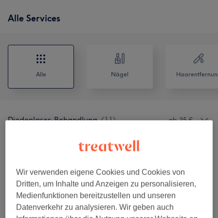
Alle Services
Alle
Nägel
Haarentfernun
Diodenlaser-Behandlung
(
11
)
ab 35 €
Gesichtsbehandlungen
(
9
)
ab 50 €
Augenbrauen & Wimpernbehandlungen
(
5
)
ab 15 €
Wir verwenden eigene Cookies und Cookies von
Dritten, um Inhalte und Anzeigen zu personalisieren,
Wimpernverlängerungen
(
2
)
ab 65 €
Medienfunktionen bereitzustellen und unseren
Datenverkehr zu analysieren. Wir geben auch
Maniküre & Pediküre
(
5
)
ab 10 €