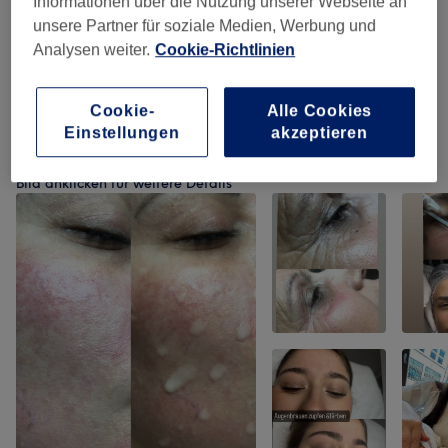
Informationen über die Nutzung unserer Webseite an
unsere Partner für soziale Medien, Werbung und
Massagen
(
4
)
ab 20 €
Analysen weiter.
Cookie-Richtlinien
Damen - Waxing
(
7
)
ab 7 €
Cookie-
Alle Cookies
Einstellungen
akzeptieren
Unsere Arbeit
Bild anklicken für weitere Details