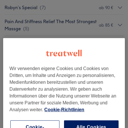
Robyn’s Special
(
7
)
ab 90 €
Pain And Stiffness Relief The Most Strongest
ab 85 €
Massge
(
5
)
30 Minutes Group Only Back Massage
(
1
)
55 €
Gentle Massage
(
7
)
ab 85 €
Wir verwenden eigene Cookies und Cookies von
Massage With Warm Heat
(
4
)
ab 130 €
Dritten, um Inhalte und Anzeigen zu personalisieren,
Medienfunktionen bereitzustellen und unseren
Strong Pressure Massage For Pain Relief.
(
1
)
100 €
Datenverkehr zu analysieren. Wir geben auch
Informationen über die Nutzung unserer Webseite an
Reflexology &Relaxin
(
2
)
ab 55 €
unsere Partner für soziale Medien, Werbung und
Analysen weiter.
Cookie-Richtlinien
Skin Care
(
2
)
ab 145 €
Add Ons (nur Mit Anderen Services
Cookie-
Alle Cookies