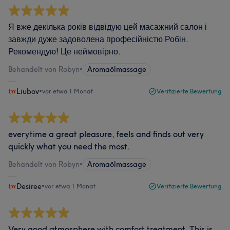
Я вже декілька років відвідую цей масажний салон і
завжди дуже задоволена професійністю Робін.
Рекомендую! Це неймовірно.
Behandelt von Robyn
•
Aromaölmassage
Liubov
•
vor etwa 1 Monat
Verifizierte Bewertung
everytime a great pleasure, feels and finds out very
quickly what you need the most.
Behandelt von Robyn
•
Aromaölmassage
Desiree
•
vor etwa 1 Monat
Verifizierte Bewertung
Very good atmosphere with comfort treatment. This is