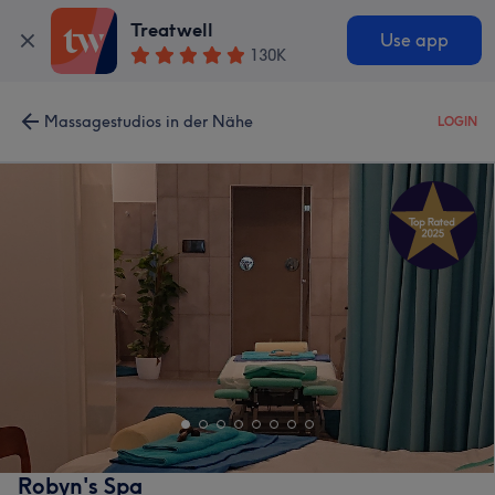
Treatwell
Use app
130K
Massagestudios in der Nähe
LOGIN
Robyn's Spa