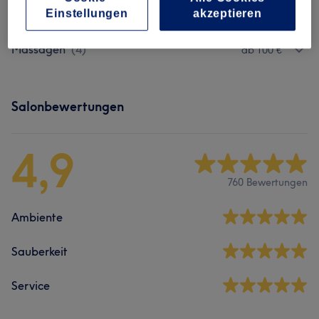
ab 130 €
Einstellungen
akzeptieren
Buchbar)
(
3
)
Massagen
(
4
)
ab 100 €
Salonbewertungen
4,9
760 Bewertungen
Ambiente
Sauberkeit
Service