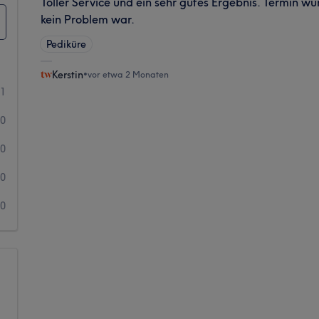
Toller Service und ein sehr gutes Ergebnis. Termin 
kein Problem war.
Pediküre
Kerstin
•
vor etwa 2 Monaten
1
0
0
0
0