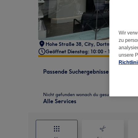
Wir verw
zu perso
Hohe Straße 38
,
City
,
Dortmund
,
44139
analysie
Geöffnet Dienstag: 10:00 - 19:00
unsere P
Richtlin
Passende Suchergebnisse
Nicht gefunden wonach du gesucht hast?
Alle Services