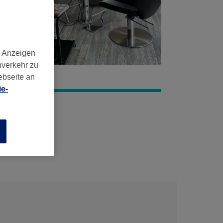
d Anzeigen
nverkehr zu
ebseite an
e-
n