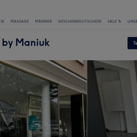
IK
MASSAGE
MÄNNER
GESCHENKGUTSCHEIN
SALE %
UNS
o by Maniuk
T