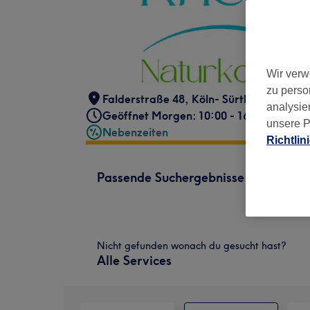
Wir verw
zu perso
Falderstraße 48
,
Köln- Sürth
,
50999
analysie
Geöffnet Morgen: 10:00 - 16:00
unsere P
Nebenzeiten
Richtlin
Passende Suchergebnisse
Nicht gefunden wonach du gesucht hast?
Alle Services