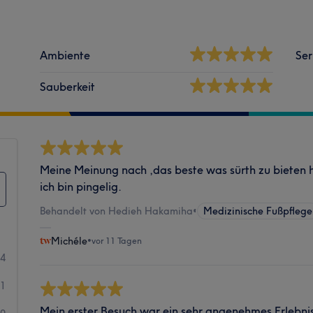
Ambiente
Ser
Sauberkeit
Meine Meinung nach ,das beste was sürth zu bieten 
ich bin pingelig.
Behandelt von Hedieh Hakamiha
•
Medizinische Fußpflege
Michéle
•
vor 11 Tagen
14
1
Mein erster Besuch war ein sehr angenehmes Erlebni