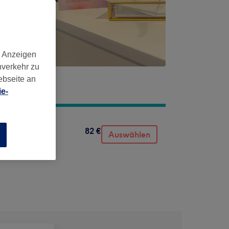
d Anzeigen
nverkehr zu
ebseite an
e-
82 €
Auswählen
n