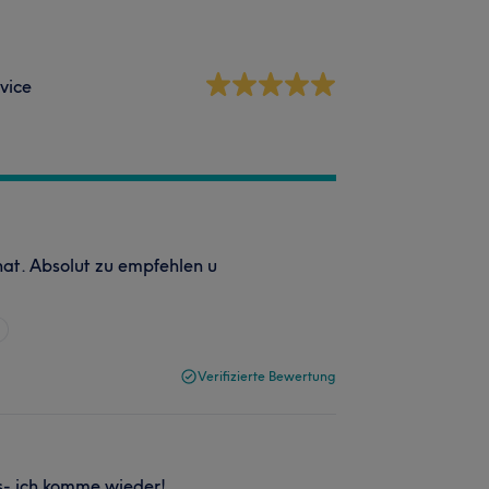
vice
hat. Absolut zu empfehlen u
Verifizierte Bewertung
s- ich komme wieder!