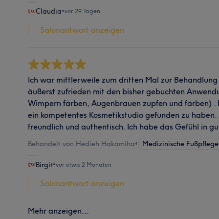
Claudia
•
vor 29 Tagen
Salonantwort anzeigen
Ich war mittlerweile zum dritten Mal zur Behandlung
äußerst zufrieden mit den bisher gebuchten Anwendu
Wimpern färben, Augenbrauen zupfen und färben) . Ic
ein kompetentes Kosmetikstudio gefunden zu haben. D
freundlich und authentisch. Ich habe das Gefühl in g
Behandelt von Hedieh Hakamiha
•
Medizinische Fußpflege
Birgit
•
vor etwa 2 Monaten
Salonantwort anzeigen
Mehr anzeigen...