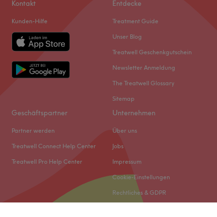
Kontakt
Entdecke
Kunden-Hilfe
Treatment Guide
Unser Blog
Treatwell Geschenkgutschein
Newsletter Anmeldung
The Treatwell Glossary
Sitemap
Geschäftspartner
Unternehmen
Partner werden
Über uns
Treatwell Connect Help Center
Jobs
Treatwell Pro Help Center
Impressum
Cookie-Einstellungen
Rechtliches & GDPR