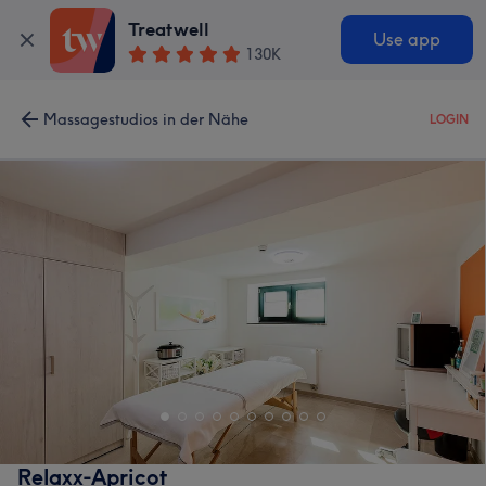
Treatwell
Use app
130K
Massagestudios in der Nähe
LOGIN
Relaxx-Apricot