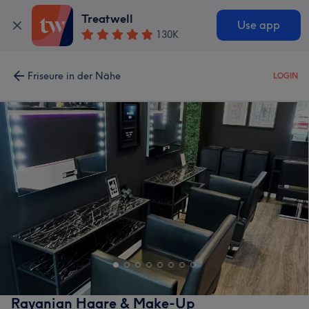
Treatwell
Use app
130K
Friseure in der Nähe
LOGIN
Rayanian Haare & Make-Up