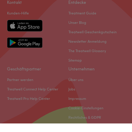
Kontakt
Entdecke
Kunden-Hilfe
Treatment Guide
Unser Blog
Treatwell Geschenkgutschein
Newsletter Anmeldung
The Treatwell Glossary
Sitemap
Geschäftspartner
Unternehmen
Partner werden
Über uns
Treatwell Connect Help Center
Jobs
Treatwell Pro Help Center
Impressum
Cookie-Einstellungen
Rechtliches & GDPR