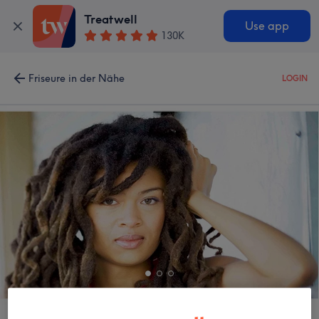
Treatwell
Use app
130K
Friseure in der Nähe
LOGIN
Rastastudio Freiburg