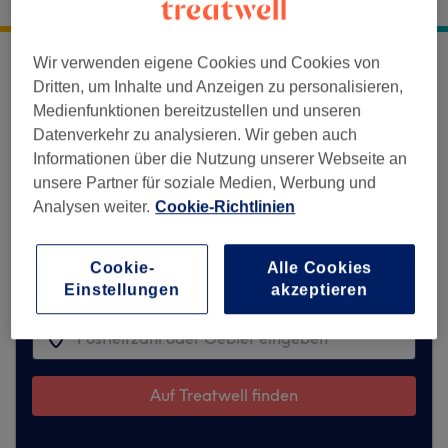
Eschholzstraße 32
,
Freiburg
,
79106
Wir verwenden eigene Cookies und Cookies von
Rastastudio Freiburg nimmt derzeit keine
Dritten, um Inhalte und Anzeigen zu personalisieren,
Buchungen über Treatwell entgegen.
Medienfunktionen bereitzustellen und unseren
Nutzen Sie das Suchfeld oben auf der Seite,
Datenverkehr zu analysieren. Wir geben auch
um
verfügbare Salons in Ihrer Nähe zu
Informationen über die Nutzung unserer Webseite an
finden.
Dort warten viele erstklassige Profis
unsere Partner für soziale Medien, Werbung und
auf Ihren Besuch.
Analysen weiter.
Cookie-Richtlinien
Cookie-
Alle Cookies
Finde die besten Salons in deiner Nähe
Einstellungen
akzeptieren
Auf Treatwell finden