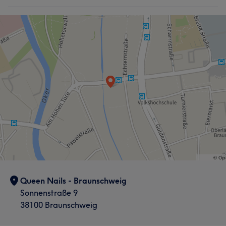
Professionell
8
Talentiert
7
Gründlich
7
Freundlich
5
Queen Nails - Braunschweig
Sonnenstraße 9
38100 Braunschweig