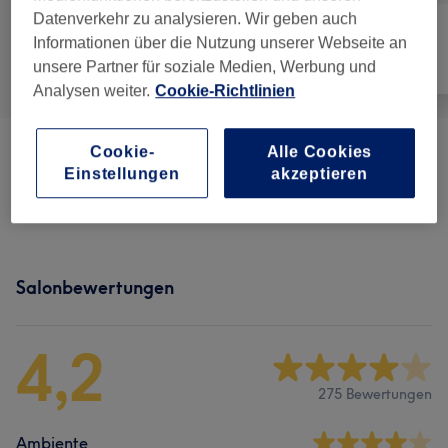
Datenverkehr zu analysieren. Wir geben auch
Informationen über die Nutzung unserer Webseite an
Alle
Nägel
Gesicht
unsere Partner für soziale Medien, Werbung und
Analysen weiter.
Cookie-Richtlinien
Cookie-
Alle Cookies
Wimpern
(
1
)
ab 15 €
Einstellungen
akzeptieren
Nagelmodellagen
(
6
)
ab 25 €
Salonbewertungen
4,2
275 Bewertungen
Ambiente