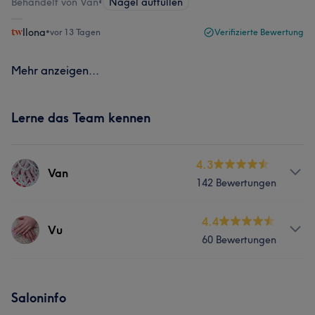
Behandelt von Van
•
Nägel auffüllen
Ilona
•
vor 13 Tagen
Verifizierte Bewertung
Mehr anzeigen...
Lerne das Team kennen
4.3
Van
142 Bewertungen
Services
4.4
Vu
60 Bewertungen
Nägel
Gesicht
Services
Was unsere Kunden über Van sagen
Saloninfo
Nägel
Gesicht