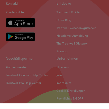
Kontakt
Entdecke
Kunden-Hilfe
Treatment Guide
Unser Blog
Treatwell Geschenkgutschein
Newsletter Anmeldung
The Treatwell Glossary
Sitemap
Geschäftspartner
Unternehmen
Partner werden
Über uns
Treatwell Connect Help Center
Jobs
Treatwell Pro Help Center
Impressum
Cookie-Einstellungen
Rechtliches & GDPR